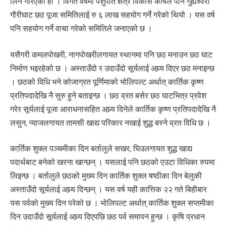
लिने गरिएको हो । विगत वर्षमा पशुपति क्षेत्र विकास कोषले पनि गुह्येश्वरी
गौरीघाट छठ पूजा समितिलाई रु ६ लाख सहयोग गर्ने गरेको थियो । यस वर्ष
पनि सहयोग गर्ने वाचा गरेको समितिले जनाएको छ ।
यसैगरी कमलपोखरी, नागपोखरीलगायत स्थानमा पनि छठ मनाउन छठ घाट
निर्माण भइरहेको छ । अस्ताउँदो र उदाउँदो सूर्यलाई अघ्र्य दिएर छठ मनाइन्छ
। छठको विधि भने कोजाग्रत पूर्णिमाको भोलिपल्ट अर्थात् कार्तिक कृष्ण
प्रतिपदादेखि नै सुरु हुने बताइन्छ । छठ व्रत बसेर छठ घाटभित्र प्रवेश
गरेर सूर्यलाई पूजा आराधनासहित अघ्र्य दिनेले कार्तिक कृष्ण प्रतिपदादेखि नै
लसुन, प्याजलगायत तामसी खाद्य परिकार नखाई शुद्ध बस्ने व्रत विधि छ ।
कार्तिक शुक्ल पञ्चमीका दिन बर्तालुले सखर, घिउलगायत शुद्ध खाद्य
पदार्थबाट बनेको खरना खान्छन् । यसलाई पनि छठको एउटा विधिका रुपमा
लिइन्छ । बर्तालुले छठको मुख्य दिन कार्तिक शुक्ल षष्ठीका दिन बेलुकी
अस्ताउँदो सूर्यलाई अघ्र्य दिन्छन् । यस वर्ष यही कात्तिक २२ गते बिहीबार
यस पर्वको मुख्य दिन परेको छ । भोलिपल्ट अर्थात् कार्तिक शुक्ल सप्तमीका
दिन उदाउँदो सूर्यलाई अघ्र्य दिएपछि छठ पर्व समापन हुन्छ । कृषि प्रधान