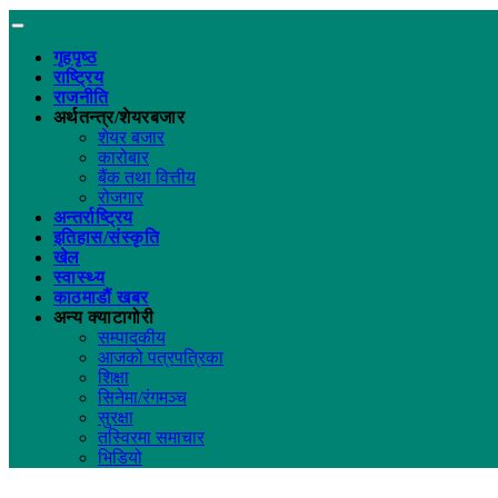
गृहपृष्ठ
राष्ट्रिय
राजनीति
अर्थतन्त्र/शेयरबजार
शेयर बजार
कारोबार
बैंक तथा वित्तीय
रोजगार
अन्तर्राष्ट्रिय
इतिहास/संस्कृति
खेल
स्वास्थ्य
काठमाडौं खबर
अन्य क्याटागोरी
सम्पादकीय
आजको पत्रपत्रिका
शिक्षा
सिनेमा/रंगमञ्च
सुरक्षा
तस्विरमा समाचार
भिडियो