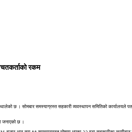
 बचतकर्ताको रकम
थालेको छ । सोमबार समस्याग्रस्त सहकारी व्यवस्थापन समितिको कार्यालयले प
ो जनाएको छ । ​
ख ३६ हजार आठ सय ९९ समस्याग्रस्त घोषणा भएका २२ वटा सहकारीका ऋणीबाट उ