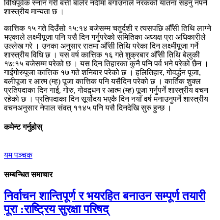
विधिपूर्वक स्नान गरी बत्ती बालेर नदीमा बगाउनाले नरकको यातना सहनु नपर्ने
शास्त्रीय मान्यता छ ।
कात्तिक १५ गते दिउँसो १५:१४ बजेसम्म चतुर्दशी र त्यसपछि औँसी तिथि लाग्ने
भएकाले लक्ष्मीपूजा पनि यसै दिन गर्नुपरेको समितिका अध्यक्ष प्रा अधिकारीले
उल्लेख गरे । उनका अनुसार रातमा औँसी तिथि परेका दिन लक्ष्मीपूजा गर्ने
शास्त्रीय विधि छ । यस वर्ष कात्तिक १६ गते शुक्रबार औँसी तिथि बेलुकी
१७:१५ बजेसम्म परेको छ । यस दिन तिहारका कुनै पनि पर्व भने परेको छैन ।
गाईगोरुपूजा कात्तिक १७ गते शनिबार परेको छ । हलितिहार, गोवर्द्धन पूजा,
बलीपूजा र आत्म (म्ह) पूजा कात्तिक पनि यसैदिन परेको छ । कार्तिक शुक्ल
प्रतिपदाका दिन गाई, गोरु, गोवद्र्धन र आत्म (म्ह) पूजा गर्नुपर्ने शास्त्रीय वचन
रहेको छ । प्रतिपदाका दिन सूर्योदय भएकै दिन नयाँ वर्ष मनाउनुपर्ने शास्त्रीय
वचनअनुसार नेपाल संवत् ११४५ पनि यसै दिनदेखि सुरु हुन्छ ।
कमेन्ट गर्नुहोस्
यम पञ्चक
सम्बन्धित समाचार
निर्वाचन शान्तिपूर्ण र भयरहित बनाउन सम्पूर्ण तयारी
पूरा :राष्ट्रिय सुरक्षा परिषद्