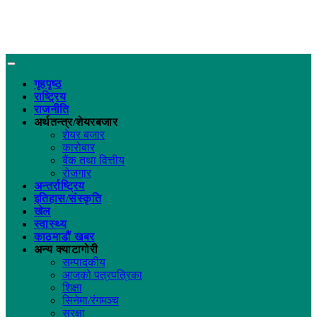
गृहपृष्ठ
राष्ट्रिय
राजनीति
अर्थतन्त्र/शेयरबजार
शेयर बजार
कारोबार
बैंक तथा वित्तीय
रोजगार
अन्तर्राष्ट्रिय
इतिहास/संस्कृति
खेल
स्वास्थ्य
काठमाडौं खबर
अन्य क्याटागोरी
सम्पादकीय
आजको पत्रपत्रिका
शिक्षा
सिनेमा/रंगमञ्च
सुरक्षा