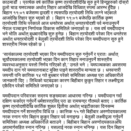
काठमाडौं । प्रत्येक वर्ष कार्तिक कृष्ण त्रयोदशीदेखि सुरु हुने हिन्दूहरुको दोस्रो
ठूलो चाड यमपञ्चक अर्थात् तिहार आजदेखि विधिवत् रुपमा आरम्भ हुँदैछ ।
बिहान ११:०१ बजेसम्म द्वादशी र त्यसपछि त्रयोदशी तिथि लाग्ने भएकाले
आजदेखि तिहार सुरु भएको हो । बिहान ११:०१ बजेपछि कार्तिक कृष्ण
त्रयोदशी तिथि परेकाले आज धनतेरस अर्थात् धनत्रयोदशी पर्व मनाउनुपर्ने
नेपाल पञ्चाङ्ग निर्णायक विकास समितिले जनाएको छ । यस वर्ष यमदीपदान
भने भोलि अर्थात् बुधबारदेखि सुरु हुनेछ । बिहान त्रयोदशी परेका दिन धनतेरस
अर्थात् धनत्रयोदशी र बेलुकी त्रयोदशी तिथि परेका दिन यमदीपदान सुरु हुने
शास्त्रीय नियम रहेको छ ।
‘सायंकालमा त्रयोदशी भएका दिन यमदीपदान सुरु गर्नुपर्ने र प्रातः अर्थात्
सूर्योदयकालमा त्रयोदशी भएका दिन काग तिहार मनाउनुपर्ने शास्त्रीय
व्यवस्थाअनुसार यस्तो निर्णय गरिएको हो,’ उनले भने । यमपञ्चकका अवसरमा
यमदीप दान गरे यमयातनाबाट मुक्ति पाइने शास्त्रीय मान्यता छ । धनवन्तरी
जयन्ती पनि कात्तिक १४ गते बुधबार परेको समितिका अध्यक्ष प्रा अधिकारीले
जानकारी दिए । तिथिको घटबढका कारण बिहीबार कुकुर तिहार र लक्ष्मीपूजा
एकैदिन परेको समितिले जनाएको छ ।
यमदीपदान परिवारका सदस्य सङ्ख्याका आधारमा गरिन्छ । यमदीपदान गर्दा
दक्षिण फर्काएर गर्नुपर्ने धर्मशास्त्रविद् प्रा डा रामचन्द्र गौतमले बताए । कार्तिक
कृष्ण त्रयोदशीदेखि कार्तिक शुक्ल द्वितीया अर्थात् भाइटीकाका दिनसम्म
यमदीपदान गर्ने शास्त्रीय विधि छ । कात्तिक १५ गते बिहीबार अरुणोदयकालमा
नरक स्नान गरेर बिहान कुकुर तिहार पर्व मनाइन्छ । बेलुकी लक्ष्मीपूजा गर्नुपर्ने
समितिका अध्यक्ष अधिकारीले बताउने । बिहीबार बिहान अरुणोदयकालअघि
अपामार्गसहित स्नान गरिन्छ । यसलाई नरक स्नान भनिन्छ । यस दिन बिहान