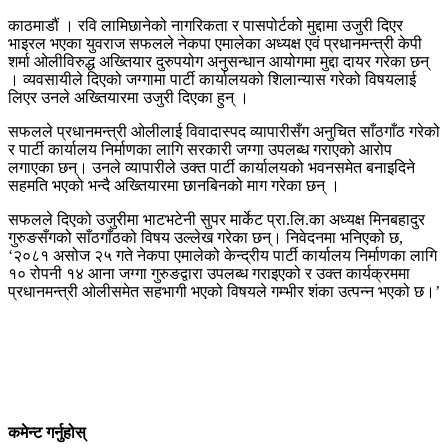
काठमाडौं । रवि लामिछानेको नागरिकता र पासपोर्टको मुद्दामा उजुरी दिएर
भाइरल भएका युवराज सफलले नेकपा एमालेका अध्यक्ष एवं प्रधानमन्त्री केपी
शर्मा ‌ओलीविरुद्ध अख्तियार दुरुपयोग अनुसन्धान आयोगमा मुद्दा दायर गरेका छन्
। व्यवसायीले दिएको जग्गामा पार्टी कार्यालयको शिलान्यास गरेको विषयलाई
लिएर उनले अख्तियारमा उजुरी दिएका हुन् ।
सफलले प्रधानमन्त्री ओलीलाई विवादास्पद व्यापारीसँग अनुचित साँठगाँठ गरेको
र पार्टी कार्यालय निर्माणका लागि सरकारी जग्गा उपलब्ध गराएको आरोप
लगाएका छन्। उनले व्यापारीले उक्त पार्टी कार्यालयको भवनसमेत बनाइदिने
सहमति भएको भन्दै अख्तियारमा छानबिनको माग गरेका छन् ।
सफलले दिएको उजुरीमा भाटभटेनी सुपर मार्केट प्रा.लि.का अध्यक्ष मिनबहादुर
गुरुङसँगको साँठगाँठको विषय उल्लेख गरेका छन्। निवेदनमा भनिएको छ,
‘२०८१ असोज २५ गते नेकपा एमालेको केन्द्रीय पार्टी कार्यालय निर्माणका लागि
१० रोपनी १४ आना जग्गा गुरुङद्वारा उपलब्ध गराइएको र उक्त कार्यक्रममा
प्रधानमन्त्री ओलीसमेत सहभागी भएको विषयले गम्भीर शंका उत्पन्न भएको छ।’
कमेन्ट गर्नुहोस्