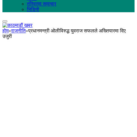
तस्विरमा समाचार
भिडियो
होम
»
राजनीति
»
प्रधानमन्त्री ओलीविरुद्ध युवराज सफलले अख्तियारमा दिए
उजुरी