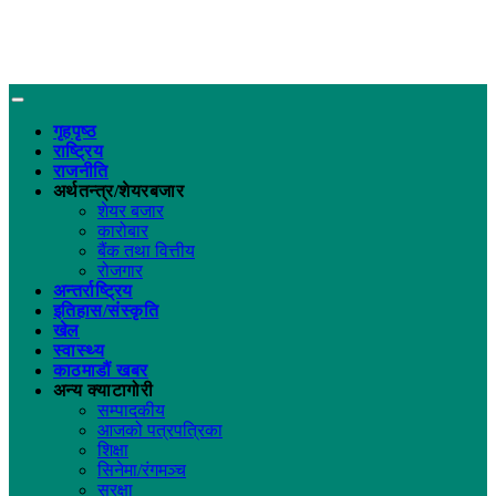
गृहपृष्ठ
राष्ट्रिय
राजनीति
अर्थतन्त्र/शेयरबजार
शेयर बजार
कारोबार
बैंक तथा वित्तीय
रोजगार
अन्तर्राष्ट्रिय
इतिहास/संस्कृति
खेल
स्वास्थ्य
काठमाडौं खबर
अन्य क्याटागोरी
सम्पादकीय
आजको पत्रपत्रिका
शिक्षा
सिनेमा/रंगमञ्च
सुरक्षा