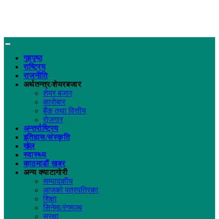
गृहपृष्ठ
राष्ट्रिय
राजनीति
अर्थतन्त्र/शेयरबजार
शेयर बजार
कारोबार
बैंक तथा वित्तीय
रोजगार
अन्तर्राष्ट्रिय
इतिहास/संस्कृति
खेल
स्वास्थ्य
काठमाडौं खबर
अन्य क्याटागोरी
सम्पादकीय
आजको पत्रपत्रिका
शिक्षा
सिनेमा/रंगमञ्च
सुरक्षा