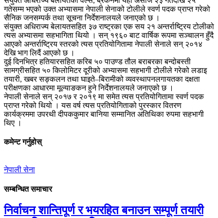
संयुक्त अधिराज्य बेलायतको वेल्स, ब्रेकनमा यही असोज २३ गतेदेखि २५
गतेसम्म भएको उक्त अभ्यासमा नेपाली सेनाको टोलीले स्वर्ण पदक प्राप्त गरेको
सैनिक जनसम्पर्क तथा सूचना निर्देशनालयले जनाएको छ ।
संयुक्त अधिराज्य बेलायतसहित ३७ राष्ट्रका एक सय २१ अन्तर्राष्ट्रिय टोलीको
त्यस अभ्यासमा सहभागिता थियो । सन् १९६० बाट वार्षिक रूपमा सञ्चालन हुँदै
आएको अन्तर्राष्ट्रिय स्तरको त्यस प्रतियोगितामा नेपाली सेनाले सन् २०१४
देखि भाग लिदैं आएको छ ।
दुई दिनभित्र हतियारसहित करिब ५० पाउण्ड तौल बराबरका बन्दोबस्ती
सामग्रीसहित ५० किलोमिटर दूरीको अभ्यासमा सहभागी टोलीले गरेको लडाइ
तयारी, खबर सङ्कलन तथा घाइते–बिरामीको व्यवस्थापनलगायतका दक्षता
परीक्षणका आधारमा मूल्याङकन हुने निर्देशनालयले जनाएको छ ।
नेपाली सेनाले सन् २०१७ र २०१९ मा समेत त्यस प्रतियोगितामा स्वर्ण पदक
प्राप्त गरेको थियो । यस वर्ष त्यस प्रतियोगिताको पुरस्कार वितरण
कार्यक्रममा उपरथी दीपककुमार बानिया सम्मानित अतिथिका रुपमा सहभागी
थिए ।
कमेन्ट गर्नुहोस्
नेपाली सेना
सम्बन्धित समाचार
निर्वाचन शान्तिपूर्ण र भयरहित बनाउन सम्पूर्ण तयारी