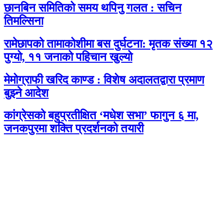
छानबिन समितिको समय थपिनु गलत : सचिन
तिमल्सिना
रामेछापको तामाकोशीमा बस दुर्घटना: मृतक संख्या १२
पुग्यो, ११ जनाको पहिचान खुल्यो
मेमोग्राफी खरिद काण्ड : विशेष अदालतद्वारा प्रमाण
बुझ्ने आदेश
कांग्रेसको बहुप्रतीक्षित ‘मधेश सभा’ फागुन ६ मा,
जनकपुरमा शक्ति प्रदर्शनको तयारी