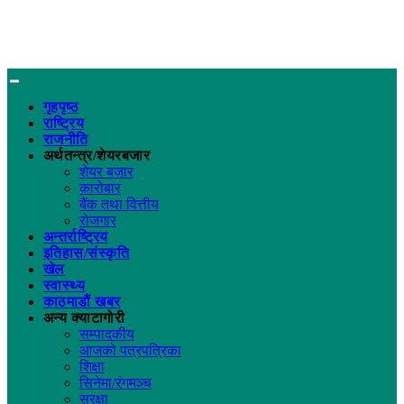
गृहपृष्ठ
राष्ट्रिय
राजनीति
अर्थतन्त्र/शेयरबजार
शेयर बजार
कारोबार
बैंक तथा वित्तीय
रोजगार
अन्तर्राष्ट्रिय
इतिहास/संस्कृति
खेल
स्वास्थ्य
काठमाडौं खबर
अन्य क्याटागोरी
सम्पादकीय
आजको पत्रपत्रिका
शिक्षा
सिनेमा/रंगमञ्च
सुरक्षा