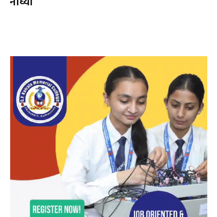
नाघ्यो