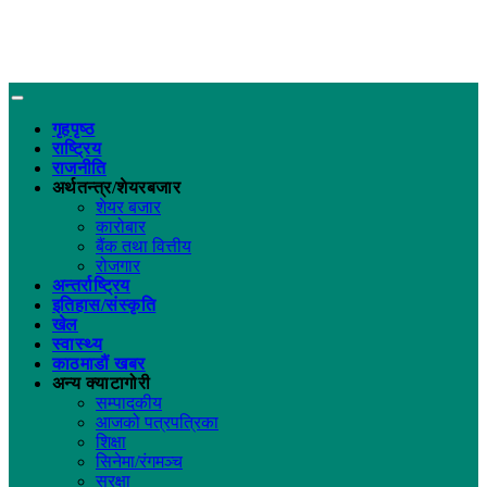
गृहपृष्ठ
राष्ट्रिय
राजनीति
अर्थतन्त्र/शेयरबजार
शेयर बजार
कारोबार
बैंक तथा वित्तीय
रोजगार
अन्तर्राष्ट्रिय
इतिहास/संस्कृति
खेल
स्वास्थ्य
काठमाडौं खबर
अन्य क्याटागोरी
सम्पादकीय
आजको पत्रपत्रिका
शिक्षा
सिनेमा/रंगमञ्च
सुरक्षा