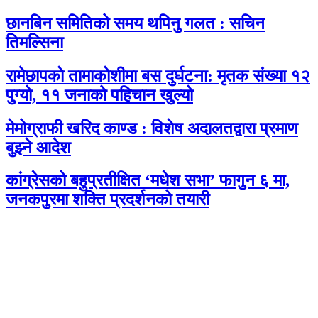
छानबिन समितिको समय थपिनु गलत : सचिन
तिमल्सिना
रामेछापको तामाकोशीमा बस दुर्घटना: मृतक संख्या १२
पुग्यो, ११ जनाको पहिचान खुल्यो
मेमोग्राफी खरिद काण्ड : विशेष अदालतद्वारा प्रमाण
बुझ्ने आदेश
कांग्रेसको बहुप्रतीक्षित ‘मधेश सभा’ फागुन ६ मा,
जनकपुरमा शक्ति प्रदर्शनको तयारी