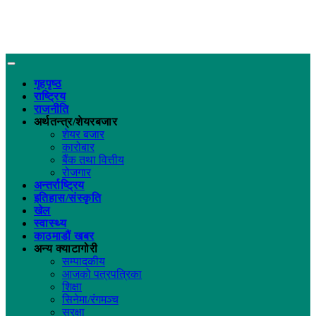
गृहपृष्ठ
राष्ट्रिय
राजनीति
अर्थतन्त्र/शेयरबजार
शेयर बजार
कारोबार
बैंक तथा वित्तीय
रोजगार
अन्तर्राष्ट्रिय
इतिहास/संस्कृति
खेल
स्वास्थ्य
काठमाडौं खबर
अन्य क्याटागोरी
सम्पादकीय
आजको पत्रपत्रिका
शिक्षा
सिनेमा/रंगमञ्च
सुरक्षा