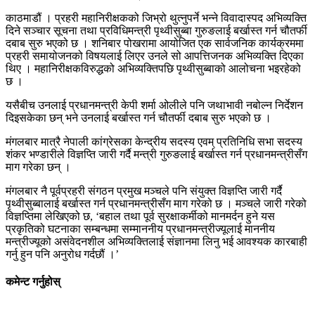
काठमाडौं । प्रहरी महानिरीक्षकको जिभ्रो थुत्नुपर्ने भन्ने विवादास्पद अभिव्यक्ति
दिने सञ्चार सूचना तथा प्रविधिमन्त्री पृथ्वीसुब्बा गुरुङलाई बर्खास्त गर्न चौतर्फी
दबाब सुरु भएको छ । शनिबार पोखरामा आयोजित एक सार्वजनिक कार्यक्रममा
प्रहरी समायोजनको विषयलाई लिएर उनले सो आपत्तिजनक अभिव्यक्ति दिएका
थिए । महानिरीक्षकविरुद्धको अभिव्यक्तिपछि पृथ्वीसुब्बाको आलोचना भइरहेको
छ ।
यसैबीच उनलाई प्रधानमन्त्री केपी शर्मा ओलीले पनि जथाभावी नबोल्न निर्देशन
दिइसकेका छन् भने उनलाई बर्खास्त गर्न चौतर्फी दबाब सुरु भएको छ ।
मंगलबार मात्रै नेपाली कांग्रेसका केन्द्रीय सदस्य एवम् प्रतिनिधि सभा सदस्य
शंकर भण्डारीले विज्ञप्ति जारी गर्दै मन्त्री गुरुङलाई बर्खास्त गर्न प्रधानमन्त्रीसँग
माग गरेका छन् ।
मंगलबार नै पूर्वप्रहरी संगठन प्रमुख मञ्चले पनि संयुक्त विज्ञप्ति जारी गर्दै
पृथ्वीसुब्बालाई बर्खास्त गर्न प्रधानमन्त्रीसँग माग गरेको छ । मञ्चले जारी गरेको
विज्ञप्तिमा लेखिएको छ, ‘बहाल तथा पूर्व सुरक्षाकर्मीको मानमर्दन हुने यस
प्रकृतिको घटनाका सम्बन्धमा सम्माननीय प्रधानमन्त्रीज्यूलाई माननीय
मन्त्रीज्यूको असंवेदनशील अभिव्यक्तिलाई संज्ञानमा लिनु भई आवश्यक कारबाही
गर्नु हुन पनि अनुरोध गर्दछौं ।’
कमेन्ट गर्नुहोस्