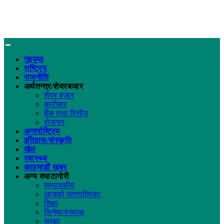
गृहपृष्ठ
राष्ट्रिय
राजनीति
अर्थतन्त्र/शेयरबजार
शेयर बजार
कारोबार
बैंक तथा वित्तीय
रोजगार
अन्तर्राष्ट्रिय
इतिहास/संस्कृति
खेल
स्वास्थ्य
काठमाडौं खबर
अन्य क्याटागोरी
सम्पादकीय
आजको पत्रपत्रिका
शिक्षा
सिनेमा/रंगमञ्च
सुरक्षा