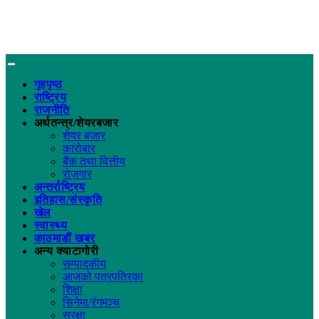
गृहपृष्ठ
राष्ट्रिय
राजनीति
अर्थतन्त्र/शेयरबजार
शेयर बजार
कारोबार
बैंक तथा वित्तीय
रोजगार
अन्तर्राष्ट्रिय
इतिहास/संस्कृति
खेल
स्वास्थ्य
काठमाडौं खबर
अन्य क्याटागोरी
सम्पादकीय
आजको पत्रपत्रिका
शिक्षा
सिनेमा/रंगमञ्च
सुरक्षा