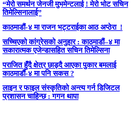
“मेरो समर्थन जेनजी मुभमेन्टलाई ! मेरो भोट सचिन
तिमेल्सिनालाई”
काठमाडौं-४ मा राजन भट्टराईका आठ अप्ठेरा !
सच्चिएको कांग्रेसको अनुहार : काठमाडौं–४ मा
सकारात्मक एजेन्डासहित सचिन तिमेल्सिना
पराजित हुँदै क्षेत्र छाड्दै आएका पुकार बमलाई
काठमाडौं-४ मा पनि सकस ?
लाइन र फाइल संस्कृतिको अन्त्य गर्न डिजिटल
प्रशासन चाहिन्छ : गगन थापा