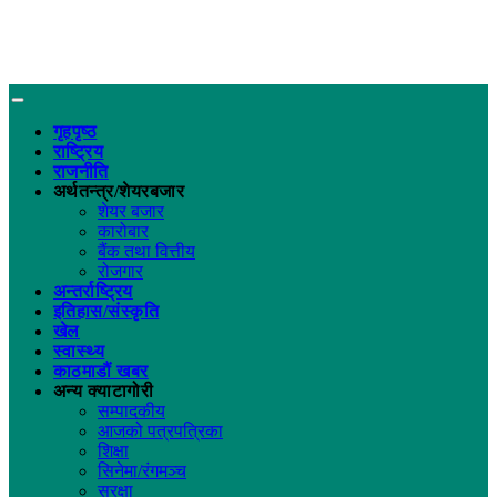
गृहपृष्ठ
राष्ट्रिय
राजनीति
अर्थतन्त्र/शेयरबजार
शेयर बजार
कारोबार
बैंक तथा वित्तीय
रोजगार
अन्तर्राष्ट्रिय
इतिहास/संस्कृति
खेल
स्वास्थ्य
काठमाडौं खबर
अन्य क्याटागोरी
सम्पादकीय
आजको पत्रपत्रिका
शिक्षा
सिनेमा/रंगमञ्च
सुरक्षा