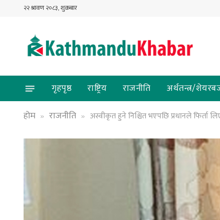
२२ श्रावण २०८३, शुक्रबार
गृहपृष्ठ
राष्ट्रिय
राजनीति
अर्थतन्त्र/शेयरब
होम
राजनीति
अस्वीकृत हुने निश्चित भएपछि प्रधानले फिर्ता ल
»
»