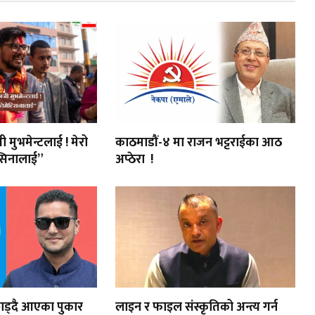
ी मुभमेन्टलाई ! मेरो
काठमाडौं-४ मा राजन भट्टराईका आठ
सिनालाई”
अप्ठेरा !
र छाड्दै आएका पुकार
लाइन र फाइल संस्कृतिको अन्त्य गर्न