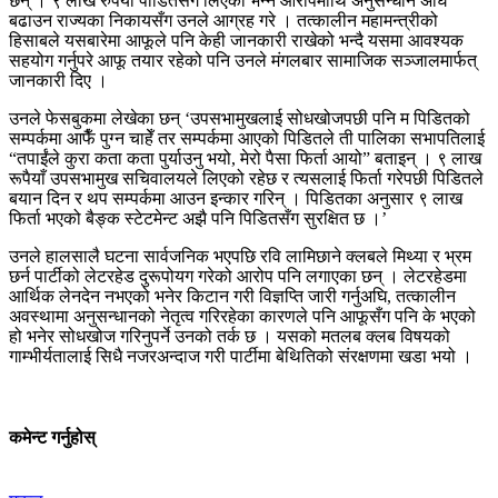
छन् । ९ लाख रुपैयाँ पीडितसँग लिएको भन्ने आरोपमाथि अनुसन्धान अघि
बढाउन राज्यका निकायसँग उनले आग्रह गरे । तत्कालीन महामन्त्रीको
हिसाबले यसबारेमा आफूले पनि केही जानकारी राखेको भन्दै यसमा आवश्यक
सहयोग गर्नुपरे आफू तयार रहेको पनि उनले मंगलबार सामाजिक सञ्जालमार्फत्
जानकारी दिए ।
उनले फेसबुकमा लेखेका छन् ‘उपसभामुखलाई सोधखोजपछी पनि म पिडितको
सम्पर्कमा आफैँ पुग्न चाहेँ तर सम्पर्कमा आएको पिडितले ती पालिका सभापतिलाई
“तपाईंले कुरा कता कता पुर्याउनु भयो, मेरो पैसा फिर्ता आयो” बताइन् । ९ लाख
रूपैयाँ उपसभामुख सचिवालयले लिएको रहेछ र त्यसलाई फिर्ता गरेपछी पिडितले
बयान दिन र थप सम्पर्कमा आउन इन्कार गरिन् । पिडितका अनुसार ९ लाख
फिर्ता भएको बैङ्क स्टेटमेन्ट अझै पनि पिडितसँग सुरक्षित छ ।’
उनले हालसालै घटना सार्वजनिक भएपछि रवि लामिछाने क्लबले मिथ्या र भ्रम
छर्न पार्टीको लेटरहेड दुरूपोयग गरेको आरोप पनि लगाएका छन् । लेटरहेडमा
आर्थिक लेनदेन नभएको भनेर किटान गरी विज्ञप्ति जारी गर्नुअघि, तत्कालीन
अवस्थामा अनुसन्धानको नेतृत्व गरिरहेका कारणले पनि आफूसँग पनि के भएको
हो भनेर सोधखोज गरिनुपर्ने उनको तर्क छ । यसको मतलब क्लब विषयको
गाम्भीर्यतालाई सिधै नजरअन्दाज गरी पार्टीमा बेथितिको संरक्षणमा खडा भयो ।
कमेन्ट गर्नुहोस्