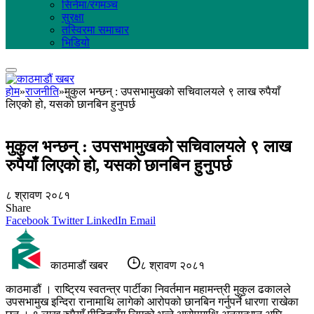
सिनेमा/रंगमञ्च
सुरक्षा
तस्विरमा समाचार
भिडियो
होम
»
राजनीति
»
मुकुल भन्छन् : उपसभामुखको सचिवालयले ९ लाख रुपैयाँ
लिएकाे हो, यसको छानबिन हुनुपर्छ
मुकुल भन्छन् : उपसभामुखको सचिवालयले ९ लाख
रुपैयाँ लिएकाे हो, यसको छानबिन हुनुपर्छ
८ श्रावण २०८१
Share
Facebook
Twitter
LinkedIn
Email
काठमाडौं खबर
८ श्रावण २०८१
काठमाडौं । राष्ट्रिय स्वतन्त्र पार्टीका निवर्तमान महामन्त्री मुकुल ढकालले
उपसभामुख इन्दिरा रानामाथि लागेको आरोपको छानबिन गर्नुपर्ने धारणा राखेका