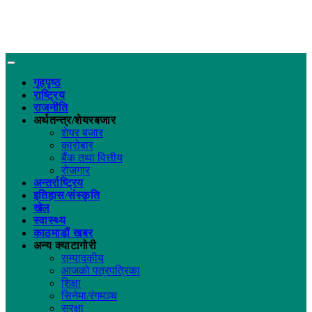
गृहपृष्ठ
राष्ट्रिय
राजनीति
अर्थतन्त्र/शेयरबजार
शेयर बजार
कारोबार
बैंक तथा वित्तीय
रोजगार
अन्तर्राष्ट्रिय
इतिहास/संस्कृति
खेल
स्वास्थ्य
काठमाडौं खबर
अन्य क्याटागोरी
सम्पादकीय
आजको पत्रपत्रिका
शिक्षा
सिनेमा/रंगमञ्च
सुरक्षा