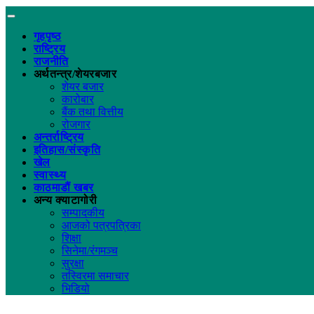
गृहपृष्ठ
राष्ट्रिय
राजनीति
अर्थतन्त्र/शेयरबजार
शेयर बजार
कारोबार
बैंक तथा वित्तीय
रोजगार
अन्तर्राष्ट्रिय
इतिहास/संस्कृति
खेल
स्वास्थ्य
काठमाडौं खबर
अन्य क्याटागोरी
सम्पादकीय
आजको पत्रपत्रिका
शिक्षा
सिनेमा/रंगमञ्च
सुरक्षा
तस्विरमा समाचार
भिडियो