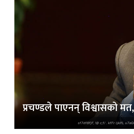
प्रचण्डले पाएनन् विश्वासको मत
sf7df8f}F, !@ c;f/ . kfFr ljkIfL u7a