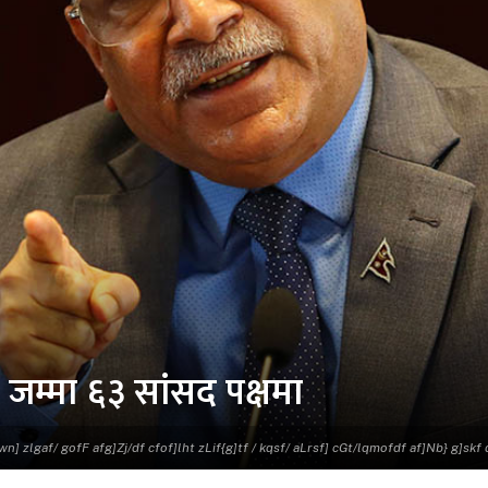
, जम्मा ६३ सांसद पक्षमा
Gwn] zlgaf/ gofF afg]Zj/df cfof]lht zLif{g]tf / kqsf/ aLrsf] cGt/lqmofdf af]Nb} g]skf df