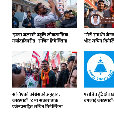
‘झन्डा जलाउने प्रवृत्ति लोकतान्त्रिक
“मेरो समर्थन जेनज
मर्यादाविपरीत’: सचिन तिमेल्सिना
भोट सचिन तिमेल्
सच्चिएको कांग्रेसको अनुहार :
पराजित हुँदै क्षेत्
काठमाडौं–४ मा सकारात्मक
बमलाई काठमाडौं
एजेन्डासहित सचिन तिमेल्सिना