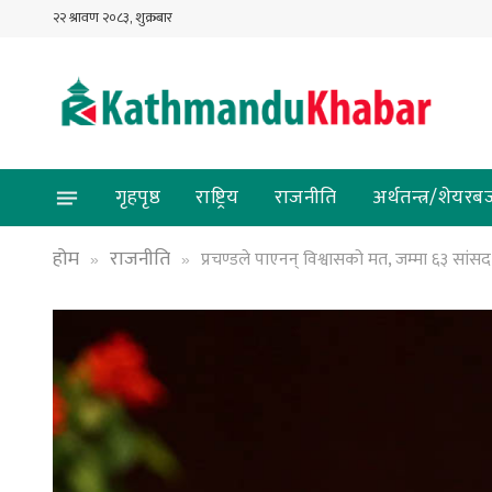
२२ श्रावण २०८३, शुक्रबार
गृहपृष्ठ
राष्ट्रिय
राजनीति
अर्थतन्त्र/शेयरब
होम
राजनीति
प्रचण्डले पाएनन् विश्वासको मत, जम्मा ६३ सांसद
»
»