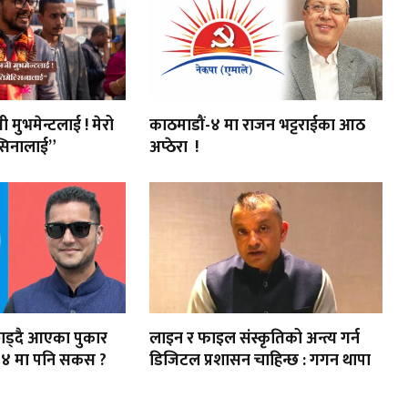
ी मुभमेन्टलाई ! मेरो
काठमाडौं-४ मा राजन भट्टराईका आठ
सिनालाई”
अप्ठेरा !
र छाड्दै आएका पुकार
लाइन र फाइल संस्कृतिको अन्त्य गर्न
-४ मा पनि सकस ?
डिजिटल प्रशासन चाहिन्छ : गगन थापा