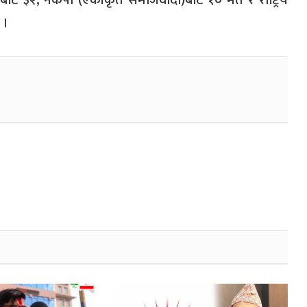
)बाट ३२, नेकपा (एकीकृत समाजवादी)बाट १० मत र राष्ट्रिय
 ।