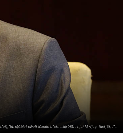
cf]jfbL s]Gb|sf cWoIf k'iksdn bfxfn …k|r08Ú . t:jL/ M /f]zg ;fksf]6f, /f;;