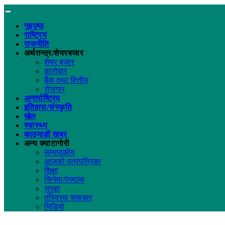
गृहपृष्ठ
राष्ट्रिय
राजनीति
अर्थतन्त्र/शेयरबजार
शेयर बजार
कारोबार
बैंक तथा वित्तीय
रोजगार
अन्तर्राष्ट्रिय
इतिहास/संस्कृति
खेल
स्वास्थ्य
काठमाडौं खबर
अन्य क्याटागोरी
सम्पादकीय
आजको पत्रपत्रिका
शिक्षा
सिनेमा/रंगमञ्च
सुरक्षा
तस्विरमा समाचार
भिडियो