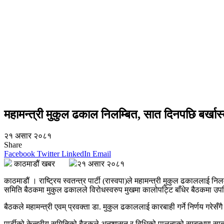
महामन्त्री मुकुल ढकाल निलम्बित, सात दिनपछि बर्खास्त
२१ असार २०८१
Share
Facebook
Twitter
LinkedIn
Email
काठमाडौं खबर
२१ असार २०८१
काठमाडौं । राष्ट्रिय स्वतन्त्र पार्टी (रास्वपा)ले महामन्त्री मुकुल ढकाललाई नि
समिति बैठकमा मुकुल ढकालले विरोधस्वरुप मुखमा कालोपट्टि बाँधेर बैठकमा उ
बैठकले महामन्त्री एवम् प्रवक्ता डा. मुकुल ढकाललाई कारबाही गर्ने निर्णय गरेसँगै
पार्टीको केन्द्रीय समितिको बैठकले अनुशासन र विधिको पालनाको सम्बन्धमा सात द