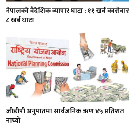
नेपालको वैदेशिक व्यापार घाटा : ११ खर्ब कारोबार
८ खर्ब घाटा
जीडीपी अनुपातमा सार्वजनिक ऋण ४५ प्रतिशत
नाघ्यो