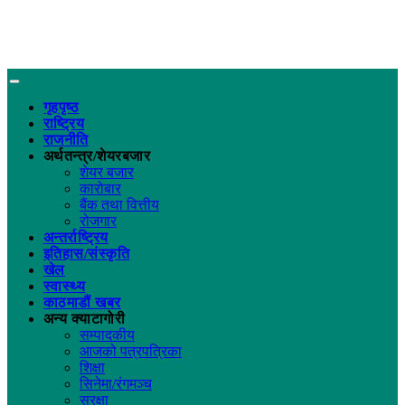
गृहपृष्ठ
राष्ट्रिय
राजनीति
अर्थतन्त्र/शेयरबजार
शेयर बजार
कारोबार
बैंक तथा वित्तीय
रोजगार
अन्तर्राष्ट्रिय
इतिहास/संस्कृति
खेल
स्वास्थ्य
काठमाडौं खबर
अन्य क्याटागोरी
सम्पादकीय
आजको पत्रपत्रिका
शिक्षा
सिनेमा/रंगमञ्च
सुरक्षा