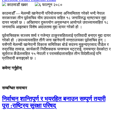
काठमाडौं खबर
६ फाल्गुन २०८०
काठमाडौँ — मेलम्ची खानेपानी परियोजनामा अनियमितता गरेको भन्दै नेपाल
सरकारका तीन पूर्वसचिव भीम उपाध्याय सहित १८ जनाविरुद्ध भ्रष्टाचार मुद्दा
दायर भएको छ । अख्तियार दुरूपयोग अनुसन्धान आयोगले उपाध्यायसहित १८
जनामाथि आइतबार विशेष अदालतमा मुद्दा दायर गरेको हो ।
पूर्वसचिवहरू सञ्जय शर्मा र गजेन्द्र ठाकुरसहितलाई प्रतिवादी बनाएर मुद्दा दायर
गरेको हो ।उपाध्यायसहित तीनै जना खानेपानी मन्त्रालयका पूर्वसचिव हुन् ।
यसैगरी मेलम्ची खानेपानी विकास समितिका बोर्ड सदस्य मुकुन्दप्रसाद पौडेल र
रुद्रसिंह तामाङ, कार्यकारी निर्देशकहरू घनश्याम भट्टराई, रामचन्द्र देवकोटा र
सूर्यराज कँडेलसहित १५ नेपाली र परामर्शदातासहित तीन विदेशीलाई पनि
प्रतिवादी बनाइएको छ ।
कमेन्ट गर्नुहोस्
सम्बन्धित समाचार
निर्वाचन शान्तिपूर्ण र भयरहित बनाउन सम्पूर्ण तयारी
पूरा :राष्ट्रिय सुरक्षा परिषद्