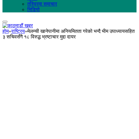
तस्विरमा समाचार
भिडियो
होम
»
राष्ट्रिय
»
मेलम्ची खानेपानीमा अनियमितता गरेको भन्दै भीम उपाध्यायसहित
३ सचिवसँगै १८ विरुद्ध भ्रष्टाचार मुद्दा दायर