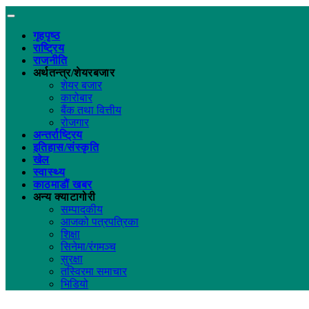
गृहपृष्ठ
राष्ट्रिय
राजनीति
अर्थतन्त्र/शेयरबजार
शेयर बजार
कारोबार
बैंक तथा वित्तीय
रोजगार
अन्तर्राष्ट्रिय
इतिहास/संस्कृति
खेल
स्वास्थ्य
काठमाडौं खबर
अन्य क्याटागोरी
सम्पादकीय
आजको पत्रपत्रिका
शिक्षा
सिनेमा/रंगमञ्च
सुरक्षा
तस्विरमा समाचार
भिडियो