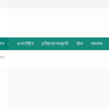
जार
अन्तर्राष्ट्रिय
इतिहास/संस्कृति
खेल
स्वास्थ्य
ावना