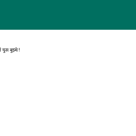
ुस बुझ्थे !