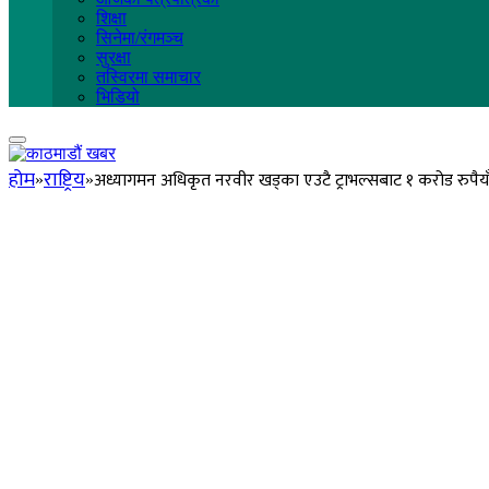
शिक्षा
सिनेमा/रंगमञ्च
सुरक्षा
तस्विरमा समाचार
भिडियो
होम
राष्ट्रिय
अध्यागमन अधिकृत नरवीर खड्का एउटै ट्राभल्सबाट १ करोड रुपैयाँ घ
»
»