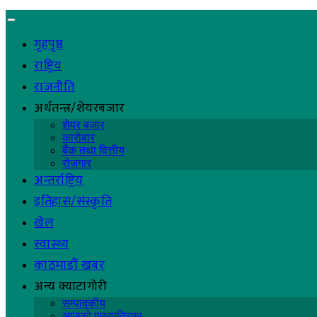
गृहपृष्ठ
राष्ट्रिय
राजनीति
अर्थतन्त्र/शेयरबजार
शेयर बजार
कारोबार
बैंक तथा वित्तीय
रोजगार
अन्तर्राष्ट्रिय
इतिहास/संस्कृति
खेल
स्वास्थ्य
काठमाडौं खबर
अन्य क्याटागोरी
सम्पादकीय
आजको पत्रपत्रिका