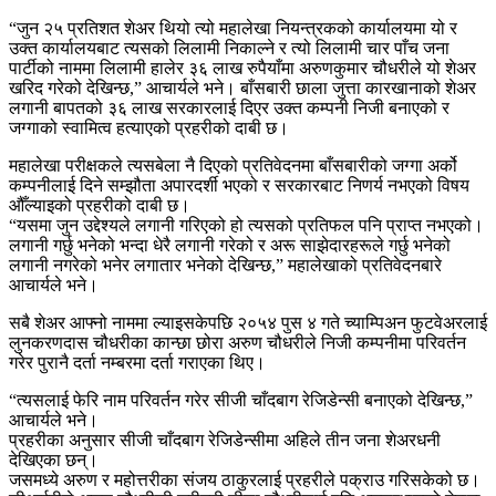
“जुन २५ प्रतिशत शेअर थियो त्यो महालेखा नियन्त्रकको कार्यालयमा यो र
उक्त कार्यालयबाट त्यसको लिलामी निकाल्ने र त्यो लिलामी चार पाँच जना
पार्टीको नाममा लिलामी हालेर ३६ लाख रुपैयाँमा अरुणकुमार चौधरीले यो शेअर
खरिद गरेको देखिन्छ,” आचार्यले भने। बाँसबारी छाला जुत्ता कारखानाको शेअर
लगानी बापतको ३६ लाख सरकारलाई दिएर उक्त कम्पनी निजी बनाएको र
जग्गाको स्वामित्व हत्याएको प्रहरीको दाबी छ।
महालेखा परीक्षकले त्यसबेला नै दिएको प्रतिवेदनमा बाँसबारीको जग्गा अर्को
कम्पनीलाई दिने सम्झौता अपारदर्शी भएको र सरकारबाट निणर्य नभएको विषय
औँल्याइको प्रहरीको दाबी छ।
“यसमा जुन उद्देश्यले लगानी गरिएको हो त्यसको प्रतिफल पनि प्राप्त नभएको।
लगानी गर्छु भनेको भन्दा धेरै लगानी गरेको र अरू साझेदारहरूले गर्छु भनेको
लगानी नगरेको भनेर लगातार भनेको देखिन्छ,” महालेखाको प्रतिवेदनबारे
आचार्यले भने।
सबै शेअर आफ्नो नाममा ल्याइसकेपछि २०५४ पुस ४ गते च्याम्पिअन फुटवेअरलाई
लुनकरणदास चौधरीका कान्छा छोरा अरुण चौधरीले निजी कम्पनीमा परिवर्तन
गरेर पुरानै दर्ता नम्बरमा दर्ता गराएका थिए।
“त्यसलाई फेरि नाम परिवर्तन गरेर सीजी चाँदबाग रेजिडेन्सी बनाएको देखिन्छ,”
आचार्यले भने।
प्रहरीका अनुसार सीजी चाँदबाग रेजिडेन्सीमा अहिले तीन जना शेअरधनी
देखिएका छन्।
जसमध्ये अरुण र महोत्तरीका संजय ठाकुरलाई प्रहरीले पक्राउ गरिसकेको छ।