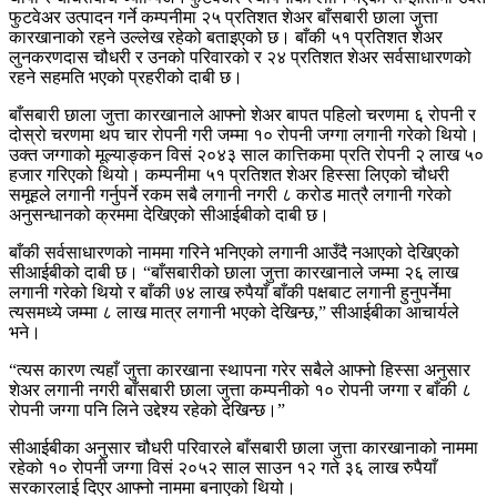
फुटवेअर उत्पादन गर्ने कम्पनीमा २५ प्रतिशत शेअर बाँसबारी छाला जुत्ता
कारखानाको रहने उल्लेख रहेको बताइएको छ। बाँकी ५१ प्रतिशत शेअर
लुनकरणदास चौधरी र उनको परिवारको र २४ प्रतिशत शेअर सर्वसाधारणको
रहने सहमति भएको प्रहरीको दाबी छ।
बाँसबारी छाला जुत्ता कारखानाले आफ्नो शेअर बापत पहिलो चरणमा ६ रोपनी र
दोस्रो चरणमा थप चार रोपनी गरी जम्मा १० रोपनी जग्गा लगानी गरेको थियो।
उक्त जग्गाको मूल्याङ्कन विसं २०४३ साल कात्तिकमा प्रति रोपनी २ लाख ५०
हजार गरिएको थियो। कम्पनीमा ५१ प्रतिशत शेअर हिस्सा लिएको चौधरी
समूहले लगानी गर्नुपर्ने रकम सबै लगानी नगरी ८ करोड मात्रै लगानी गरेको
अनुसन्धानको क्रममा देखिएको सीआईबीको दाबी छ।
बाँकी सर्वसाधारणको नाममा गरिने भनिएको लगानी आउँदै नआएको देखिएको
सीआईबीको दाबी छ। “बाँसबारीको छाला जुत्ता कारखानाले जम्मा २६ लाख
लगानी गरेको थियो र बाँकी ७४ लाख रुपैयाँ बाँकी पक्षबाट लगानी हुनुपर्नेमा
त्यसमध्ये जम्मा ८ लाख मात्र लगानी भएको देखिन्छ,” सीआईबीका आचार्यले
भने।
“त्यस कारण त्यहाँ जुत्ता कारखाना स्थापना गरेर सबैले आफ्नो हिस्सा अनुसार
शेअर लगानी नगरी बाँसबारी छाला जुत्ता कम्पनीको १० रोपनी जग्गा र बाँकी ८
रोपनी जग्गा पनि लिने उद्देश्य रहेको देखिन्छ।”
सीआईबीका अनुसार चौधरी परिवारले बाँसबारी छाला जुत्ता कारखानाको नाममा
रहेको १० रोपनी जग्गा विसं २०५२ साल साउन १२ गते ३६ लाख रुपैयाँ
सरकारलाई दिएर आफ्नो नाममा बनाएको थियो।