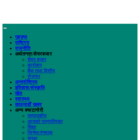
गृहपृष्ठ
राष्ट्रिय
राजनीति
अर्थतन्त्र/शेयरबजार
शेयर बजार
कारोबार
बैंक तथा वित्तीय
रोजगार
अन्तर्राष्ट्रिय
इतिहास/संस्कृति
खेल
स्वास्थ्य
काठमाडौं खबर
अन्य क्याटागोरी
सम्पादकीय
आजको पत्रपत्रिका
शिक्षा
सिनेमा/रंगमञ्च
सुरक्षा