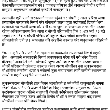
सदस्यहरूले गम्भीरतापूर्वक सुन्नुभएको छ,” कांग्रेस मुख्य सचेतक रमेश लेखकले
बैठकपछि पत्रकारहरूसँग भने। पक्राउ गरिएका तीनै जनालाई किर्ते र ठगीको
कसुरमा अनुसन्धान भइरहेको प्रहरीले जनाएको छ।
तत्कालीन श्री ५ को सरकारको नाममा रहेको १८ रोपनी ३ आना २ पैसा जग्गा
तत्कालीन सरकारले निणर्य गरेर बाँसबारी छाला जुत्ता उद्योगलाई दिएको थियो।
त्यसमध्ये १० रोपनी जग्गा बाँसबारी छाला जुत्ता कारखानाका तत्कालीन अध्यक्ष
रहेका अजितनारायण सिंह थापा र चौधरी परिवारबीच विसं २०४३ भदौ १३ गते
भएको सहमतिबाट चौधरी परिवारको बहुमत शेअर रहेको कम्पनीमा गएको
सीआईबीको दाबी छ। थापालाई पनि प्रहरीले पक्राउ गरेर अनुसन्धान गरिहरेको
छ।
“यसमा कुनै पनि राजनीतिक तहबाट वा तत्कालीन सरकारको निणर्य भएको
छैन। अध्यक्षले सरकारको निणर्य आवश्यकता परेमा गर्ने गरी भनेर दिएको
देखिन्छ,” आचार्यले भने। बाँसबारी जुत्ता उद्योगका तत्कालीन अध्यक्ष थापा र
चौधरी परिवारको तर्फबाट पक्राउ परेका अरुण चौधरीका बुवा लुनकरणदास
चौधरीबीच सम्झौता भएको र स्पोर्ट्स जुत्ता उत्पादनका लागि कम्पनी स्थापनाको
सम्झौता भएको प्रहरीले जनाएको छ।
लुनकरणदास चौधरीको हाल निधन भइसकेको छ भने बाँकी दाजुभाइको नाममा
रहेको शेअर पनि पछि अरुणले किनेका थिए। प्रहरीका अनुसार च्याम्पिअन
फुटवेअरमा सुरुमा अहिले सत्ताधारी नेपाली कांग्रेसका सांसदसमेत रहेका
नेपालका एक मात्र डलर अर्बपति विनोद चौधरी र उनका माइला भाइ वसन्त
चौधरीको नाममा पनि शेअर थियो।
थापा र चौधरीबीच च्याम्पिअन फुटवेअर स्थापनाका लागि भएको सम्झौतामा उक्त