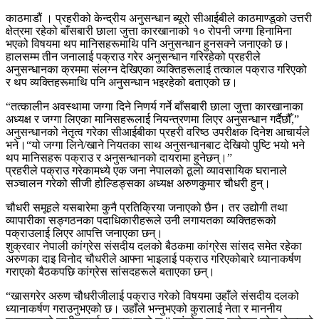
काठमाडौं । प्रहरीको केन्द्रीय अनुसन्धान ब्यूरो सीआईबीले काठमाण्डूको उत्तरी
क्षेत्रमा रहेको बाँसबारी छाला जुत्ता कारखानाको १० रोपनी जग्गा हिनामिना
भएको विषयमा थप मानिसहरूमाथि पनि अनुसन्धान हुनसक्ने जनाएको छ।
हालसम्म तीन जनालाई पक्राउ गरेर अनुसन्धान गरिरहेको प्रहरीले
अनुसन्धानका क्रममा संलग्न देखिएका व्यक्तिहरूलाई तत्काल पक्राउ गरिएको
र थप व्यक्तिहरूमाथि पनि अनुसन्धान भइरहेको बताएको छ।
“तत्कालीन अवस्थामा जग्गा दिने निणर्य गर्ने बाँसबारी छाला जुत्ता कारखानाका
अध्यक्ष र जग्गा लिएका मानिसहरूलाई नियन्त्रणमा लिएर अनुसन्धान गर्दैछौँ,”
अनुसन्धानको नेतृत्व गरेका सीआईबीका प्रहरी वरिष्ठ उपरीक्षक दिनेश आचार्यले
भने।“यो जग्गा लिने/खाने नियतका साथ अनुसन्धानबाट देखियो पुष्टि भयो भने
थप मानिसहरू पक्राउ र अनुसन्धानको दायरामा हुनेछन्।”
प्रहरीले पक्राउ गरेकामध्ये एक जना नेपालको ठूलो व्यावसायिक घरानाले
सञ्चालन गरेको सीजी होल्डिङ्सका अध्यक्ष अरुणकुमार चौधरी हुन्।
चौधरी समूहले यसबारेमा कुनै प्रतिक्रिया जनाएको छैन। तर उद्योगी तथा
व्यापारीका सङ्गठनका पदाधिकारीहरूले उनी लगायतका व्यक्तिहरूको
पक्राउलाई लिएर आपत्ति जनाएका छन्।
शुक्रवार नेपाली कांग्रेस संसदीय दलको बैठकमा कांग्रेस सांसद समेत रहेका
अरुणका दाइ विनोद चौधरीले आफ्ना भाइलाई पक्राउ गरिएकोबारे ध्यानाकर्षण
गराएको बैठकपछि कांग्रेस सांसदहरूले बताएका छन्।
“खासगरेर अरुण चौधरीजीलाई पक्राउ गरेको विषयमा उहाँले संसदीय दलको
ध्यानाकर्षण गराउनुभएको छ। उहाँले भन्नुभएको कुरालाई नेता र माननीय