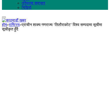
तस्विरमा समाचार
भिडियो
होम
»
राष्ट्रिय
»
प्राचीन शाक्य गणराज्य ‘तिलौराकोट’ विश्व सम्पदामा सूचीमा
सूचीकृत हुँदै