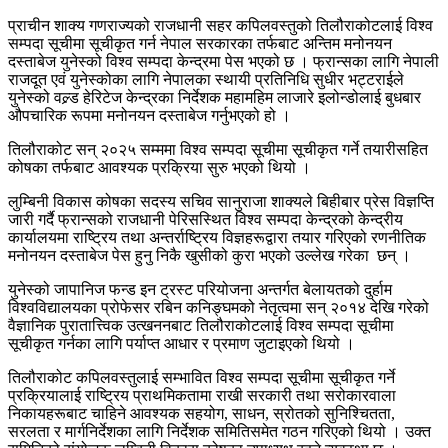
प्राचीन शाक्य गणराज्यको राजधानी सहर कपिलवस्तुको तिलौराकोटलाई विश्व
सम्पदा सूचीमा सूचीकृत गर्न नेपाल सरकारका तर्फबाट अन्तिम मनोनयन
दस्ताबेज युनेस्को विश्व सम्पदा केन्द्रमा पेस भएको छ । फ्रान्सका लागि नेपाली
राजदूत एवं युनेस्कोका लागि नेपालका स्थायी प्रतिनिधि सुधीर भट्टराईले
युनेस्को वल्र्ड हेरिटेज केन्द्रका निर्देशक महामहिम लाजारे इलोन्डोलाई बुधबार
औपचारिक रूपमा मनोनयन दस्ताबेज गर्नुभएको हो ।
तिलौराकोट सन् २०२५ सम्ममा विश्व सम्पदा सूचीमा सूचीकृत गर्ने तयारीसहित
कोषका तर्फबाट आवश्यक प्रक्रिया सुरु भएको थियो ।
लुम्बिनी विकास कोषका सदस्य सचिव सानुराजा शाक्यले बिहीबार प्रेस विज्ञप्ति
जारी गर्दै फ्रान्सको राजधानी पेरिसस्थित विश्व सम्पदा केन्द्रको केन्द्रीय
कार्यालयमा राष्ट्रिय तथा अन्तर्राष्ट्रिय विज्ञहरूद्वारा तयार गरिएको रणनीतिक
मनोनयन दस्ताबेज पेस हुनु निकै खुसीको कुरा भएको उल्लेख गरेका
छन् ।
युनेस्को जापानिज फन्ड इन ट्रस्ट परियोजना अन्तर्गत बेलायतको दुर्हाम
विश्वविद्यालयका प्रोफेसर रबिन कनिङ्घमको नेतृत्वमा सन् २०१४ देखि गरेको
वैज्ञानिक पुरातात्त्विक उत्खननबाट तिलौराकोटलाई विश्व सम्पदा सूचीमा
सूचीकृत गर्नका लागि पर्याप्त आधार र प्रमाण जुटाइएको थियो ।
तिलौराकोट कपिलवस्तुलाई सम्भावित विश्व सम्पदा सूचीमा सूचीकृत गर्ने
प्रक्रियालाई राष्ट्रिय प्राथमिकतामा राखी सरकारी तथा सरोकारवाला
निकायहरूबाट चाहिने आवश्यक सहयोग
,
साधन
,
स्रोतको सुनिश्चितता
,
सरलता र मार्गनिर्देशका लागि निर्देशक समितिसमेत गठन गरिएको थियो । उक्त