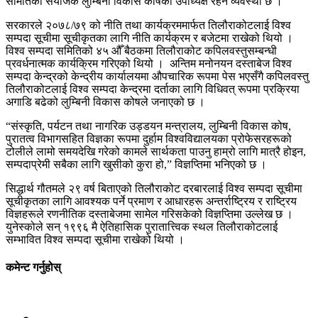
समितिको संयोजक लुम्बिनी विकास कोषका उपाध्यक्ष रहने व्यवस्था छ ।
सरकारले २०७८
/
७९ को नीति तथा कार्यक्रममार्फत तिलौराकोटलाई विश्व
सम्पदा सूचीमा सूचीकृतका लागि नीति कार्यक्रम र बजेटमा राखेको थियो ।
विश्व सम्पदा समितिको ४५ औँ बैठकमा तिलौराकोट कपिलवस्तुसम्बन्धी
प्रवर्धनात्मक कार्यक्रिम गरिएको थियो ।
अन्तिम मनोनयन दस्ताबेज विश्व
सम्पदा केन्द्रको केन्द्रीय कार्यालयमा औपचारिक रूपमा पेस भएसँगै कपिलवस्तु
तिलौराकोटलाई विश्व सम्पदा केन्द्रमा दर्ताका लागि विधिवत् रूपमा प्रक्रिया
अगाडि बढेको लुम्बिनी विकास कोषले जनाएको छ ।
“
संस्कृति
,
पर्यटन तथा नागरिक उड्डयन मन्त्रालय
,
लुम्बिनी विकास कोष
,
पुरातत्व विभागसहित विज्ञका रूपमा दुर्हाम विश्वविद्यालयका प्रोफेसरहरूको
टोलीले लामो समयदेखि गरेको कामले सार्थकता पाउनु हाम्रो लागि मात्रै होइन
,
सम्पदाप्रेमी सबैका लागि खुसीको कुरा हो
,”
विज्ञप्तिमा भनिएको छ ।
सिद्धार्थ गौतमले २९ वर्ष बिताएको तिलौराकोट दरबारलाई विश्व सम्पदा सूचीमा
सूचीकृतका लागि आवश्यक पर्ने प्रमाण र आधारहरू अन्तर्राष्ट्रिय र राष्ट्रिय
विज्ञहरूले रणनीतिक दस्ताबेजमा सामेल गरिसकेको विज्ञप्तिमा उल्लेख छ ।
युनेस्कोले सन् १९९६ मै ऐतिहासिक पुरातात्त्विक स्थल तिलौराकोटलाई
सम्भावित विश्व सम्पदा सूचीमा राखेको थियो ।
कमेन्ट गर्नुहोस्