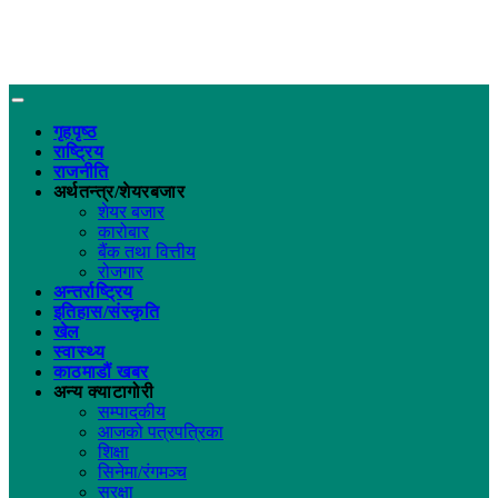
गृहपृष्ठ
राष्ट्रिय
राजनीति
अर्थतन्त्र/शेयरबजार
शेयर बजार
कारोबार
बैंक तथा वित्तीय
रोजगार
अन्तर्राष्ट्रिय
इतिहास/संस्कृति
खेल
स्वास्थ्य
काठमाडौं खबर
अन्य क्याटागोरी
सम्पादकीय
आजको पत्रपत्रिका
शिक्षा
सिनेमा/रंगमञ्च
सुरक्षा