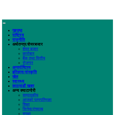
गृहपृष्ठ
राष्ट्रिय
राजनीति
अर्थतन्त्र/शेयरबजार
शेयर बजार
कारोबार
बैंक तथा वित्तीय
रोजगार
अन्तर्राष्ट्रिय
इतिहास/संस्कृति
खेल
स्वास्थ्य
काठमाडौं खबर
अन्य क्याटागोरी
सम्पादकीय
आजको पत्रपत्रिका
शिक्षा
सिनेमा/रंगमञ्च
सुरक्षा