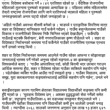
प्रायः विदेशमा बसोबास गर्ने ०।४९ प्रतिशत रहेको छ । वैदेशिक रोजगारीमा
महिलाको तुलनामा पुरुषको सङ्ख्या अत्याधिक छ । पछिल्ला वर्षमा महिलासमेत
तेस्रो राष्ट्रमा रोजगारीका लागि जाने प्रतिस्पर्धा भएकाले महिला र पुरुषको
जनसङ्ख्याको अन्तर घट्दो रहेको जनाइएको छ ।
’अहिले गाउँको अवस्था मौसमी बनेको छ । चाडपर्व र प्राकृतिक विपत्तिमा मात्र
सहर वा विदेशबाट मानिसहरु गाउँ फर्कने गर्दछन् । गाउँमा बसुन्जेलसम्म गाउँको
विकास र राजनीतिको विषयमा निकै चिन्तित भएको देखाउँछन् । फर्केपछि
गाउँलाई चटक्कै बिर्सन्छन्’, बेनी नगरपालिकाका कृष्ण पौडेलले भने । सहर वा
विदेशबाट निर्वाचनको समयमा गाउँ फर्केनेले गाउँको राजनीतिमा प्रत्यक्ष प्रभाव
पार्ने उनको भनाइ थियो ।
शहर वा विदेश निर्वाचनका समयमा आउनेले गाउँमा रहेका आफन्त र सोझासाझा
जनतालाई भ्रममा पर्ने गरेको अनुभव रहेको मङ्गला-४ का झकबहादुर
विश्वकर्माले बताए । ’गाउँमा आपतविपद् पर्दा, कोही बिरामी भएर उपचार गराउन
आर्थिक समस्या हुँदा, सहर र विदेशमा रहेका गाउँका व्यक्तिले सहयोग पनि गर्छन्
। पढेलेखेका व्यक्ति गाउँमा आउँदा गाउँ रमाइलो हुन्छ । गाउँका विद्यालय, आमा
समूह, युवा क्लाबलगायत सङ्घसंस्थालाई आर्थिक सहयोग पनि गर्छन्’, उनले भने
।
बसाइँसराइका कारण ग्रामिण क्षेत्रका विद्यालयमा विद्यार्थीको सङ्ख्या पनि कमी
हुँदै गएको छ । ’युवाहरू विदेशमा छन् । अशक्त वृद्धवृद्धाको सेवा गर्नेको समेत
कमी छ’, रघुगङ्गा गाउँपालिका-६ का वडाध्यक्ष मनकुमार शेरपुञ्जाले भने ।
गाउँघरसँगै यहाँका विद्यालयमा पनि विद्यार्थीको कमी हुन थालेको उनको भनाइ
थियो । म्याग्दीमा २०६८ सालको जनगणना अनुसार एक लाख १३ हजार ६४१