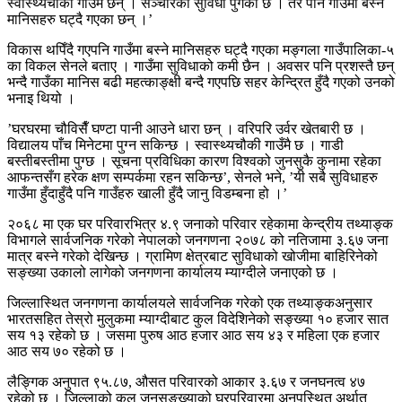
स्वास्थ्यचौकी गाउँमै छन् । सञ्चारको सुविधा पुगेको छ । तर पनि गाउँमा बस्ने
मानिसहरु घट्दै गएका छन् ।’
विकास थपिँदै गएपनि गाउँमा बस्ने मानिसहरु घट्दै गएका मङ्गला गाउँपालिका-५
का विकल सेनले बताए । गाउँमा सुविधाको कमी छैन । अवसर पनि प्रशस्तै छन्
भन्दै गाउँका मानिस बढी महत्काङ्क्षी बन्दै गएपछि सहर केन्द्रित हुँदै गएको उनको
भनाइ थियो ।
’घरघरमा चौविसैँ घण्टा पानी आउने धारा छन् । वरिपरि उर्वर खेतबारी छ ।
विद्यालय पाँच मिनेटमा पुग्न सकिन्छ । स्वास्थ्यचौकी गाउँमै छ । गाडी
बस्तीबस्तीमा पुग्छ । सूचना प्रविधिका कारण विश्वको जुनसुकै कुनामा रहेका
आफन्तसँग हरेक क्षण सम्पर्कमा रहन सकिन्छ’, सेनले भने, ’यी सबै सुविधाहरु
गाउँमा हुँदाहुँदै पनि गाउँहरु खाली हुँदै जानु विडम्बना हो ।’
२०६८ मा एक घर परिवारभित्र ४.९ जनाको परिवार रहेकामा केन्द्रीय तथ्याङ्क
विभागले सार्वजनिक गरेको नेपालको जनगणना २०७८ को नतिजामा ३.६७ जना
मात्र बस्ने गरेको देखिन्छ । ग्रामिण क्षेत्रबाट सुविधाको खोजीमा बाहिरिनेको
सङ्ख्या उकालो लागेको जनगणना कार्यालय म्याग्दीले जनाएको छ ।
जिल्लास्थित जनगणना कार्यालयले सार्वजनिक गरेको एक तथ्याङ्कअनुसार
भारतसहित तेस्रो मुलुकमा म्याग्दीबाट कुल विदेशिनेको सङ्ख्या १० हजार सात
सय १३ रहेको छ । जसमा पुरुष आठ हजार आठ सय ४३ र महिला एक हजार
आठ सय ७० रहेको छ ।
लैङ्गिक अनुपात ९५.८७, औसत परिवारको आकार ३.६७ र जनघनत्व ४७
रहेको छ । जिल्लाको कूल जनसङ्ख्याको घरपरिवारमा अनुपस्थित अर्थात