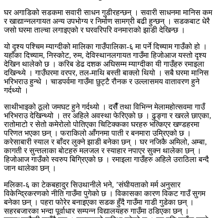
घर अगाडिको सडकमा सवारी साधन गुडीरहन्छन् । सवारी साधनमा मानिस कम
र खाद्यान्नलगायत अन्य उपभोग्य र निर्माण सामग्री बढी हुन्छन् । सडकबाट धेरै
जसो घरमा ताल्चा लगाइएको र घरवरिपरि वनमाराको झाडी देखिन्छ ।
यो दृश्य पश्चिम म्याग्दीको मालिका गाउँपालिका-६ मा पर्ने दिच्याम गाउँको हो ।
यहाँका दिच्याम, निस्कोट, रुम, देविस्थानलगायत गाउँमा हिजोआज यस्तो दृश्य
देखिन थालेको छ । करिब डेढ दशक अघिसम्म म्याग्दीका यी गाउँहरु रमाइला
दखिन्थ्ये । गाउँघरमा वरपर, तल-माथि बस्ती बाक्लो थियो । सबै घरमा मानिस
भरिभराउ हुन्थे । चाडपर्वमा गाउँमा छुट्टै रौनक र उल्लासमय वातावरण हुने
गर्दथ्यो ।
साथीभाइको ठूलो जमघट हुने गर्दथ्यो । दसैँ तथा विभिन्न मेलामहोत्सवमा गाउँ
भरिभराउ देखिन्थ्यो । तर अहिले अवस्था फेरिएको छ । ढुङ्गा र खरले छाएका,
रातोमाटो र सेतो कमेरोलो पोतिएका चिटिक्कका घरहरु भत्किएर खण्डहरमा
परिणत भएका छन् । फराकिलो आँगनमा पाती र बनमारा उम्रिएको छ ।
करेसाबारी स्याल र बाँदर लुक्ने झाडी बनेका छन् । घर नजिकै अमिलो, अम्बा,
कागती र सुन्तलाका बोटहरु मलजल र स्याहार नपाएर सुक्न थालेका छन् ।
हिजोआज गाउँको स्वरुप बिग्रिएको छ । रमाइला गाउँहरु अहिले उराठिला बन्दै
जान थालेका छन् ।
मलिका-६ का टेकबहादुर सिउथानीले भने, ’संघीयताको मर्म अनुसार
विकेन्द्रिकरणको नीति गाउँमा पुगेको छ । विकासका कारण विकट गाउँ सुगम
बनेका छन् । पहरा फोरेर बनाइएका सडक हुँदै गाउँमा गाडी गुडेका छन् ।
सहरबजारका भन्दा पूर्वाधार सम्पन्न विद्यालयहरु गाउँमा ठडिएका छन् ।