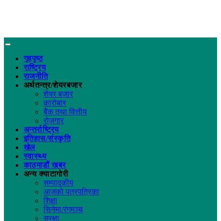
गृहपृष्ठ
राष्ट्रिय
राजनीति
अर्थतन्त्र/शेयरबजार
शेयर बजार
कारोबार
बैंक तथा वित्तीय
रोजगार
अन्तर्राष्ट्रिय
इतिहास/संस्कृति
खेल
स्वास्थ्य
काठमाडौं खबर
अन्य क्याटागोरी
सम्पादकीय
आजको पत्रपत्रिका
शिक्षा
सिनेमा/रंगमञ्च
सुरक्षा