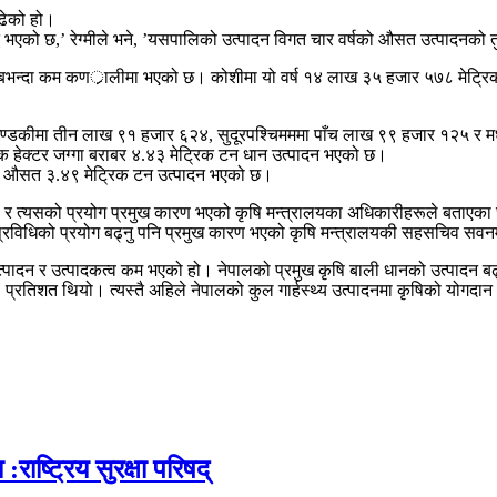
ढेको हो।
्धि भएको छ,’ रेग्मीले भने, ’यसपालिको उत्पादन विगत चार वर्षको औसत उत्पादनको
स्तै सबभन्दा कम कणर्ालीमा भएको छ। कोशीमा यो वर्ष १४ लाख ३५ हजार ५७८ मेट
, गण्डकीमा तीन लाख ९१ हजार ६२४, सुदूरपश्चिमममा पाँच लाख ९९ हजार १२५ र
एक हेक्टर जग्गा बराबर ४.४३ मेट्रिक टन धान उत्पादन भएको छ।
गामा औसत ३.४९ मेट्रिक टन उत्पादन भएको छ।
स र त्यसको प्रयोग प्रमुख कारण भएको कृषि मन्त्रालयका अधिकारीहरूले बताएका छन
रविधिको प्रयोग बढ्नु पनि प्रमुख कारण भएको कृषि मन्त्रालयकी सहसचिव सव
 उत्पादन र उत्पादकत्व कम भएको हो। नेपालको प्रमुख कृषि बाली धानको उत्पादन बढ्द
रतिशत थियो। त्यस्तै अहिले नेपालको कुल गार्हस्थ्य उत्पादनमा कृषिको योगदान
:राष्ट्रिय सुरक्षा परिषद्