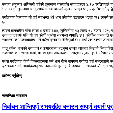
उनका अनुसार अघिल्लो वर्षको तुलनामा यसपालि उत्पादकत्व ४.९७ प्रतिशतले ब
’गत वर्षको तुलनामा चालु आर्थिक वर्ष धानको कुल उत्पादन ४.३३ प्रतिशतले वृद
प्रदेशगत हिसाबमा यो वर्ष सबभन्दा धेरै धान कोशीमा उत्पादन भएको छ। त्य
छ।
त्यस्तै बागमतीमा पाँच लाख ४ हजार ३४४, लुम्बिनीमा १३ लाख १० हजार ८२९
उत्पादकत्वतर्फ पनि यो वर्ष कोशी प्रदेश सबभन्दा अगाडि छ। कोशीमा यसपालि 
सबभन्दा कम उत्पादकत्व भने मधेस प्रदेशमा देखिएको छ। यहाँ एक हेक्टर जग्
चालु वर्षमा धानको उत्पादन र उत्पादकत्व बढ्नुमा उन्नत जातको बिउको सिफारि
नकारात्मक असरमा कमी, मलखादको उपलब्धतामा आएको सुधार, कृषि औजार र प्
मधेस प्रदेशका केही जिल्लाहरूमा भने धान रोप्ने समयमा पर्याप्त वर्षा नभएकााले
२०७७/७८ को तथ्यांकअनुसार नेपालको कुल कृषि उत्पादनमा धानको योगदान १६ प्
कमेन्ट गर्नुहोस्
सम्बन्धित समाचार
निर्वाचन शान्तिपूर्ण र भयरहित बनाउन सम्पूर्ण तयारी पूरा 