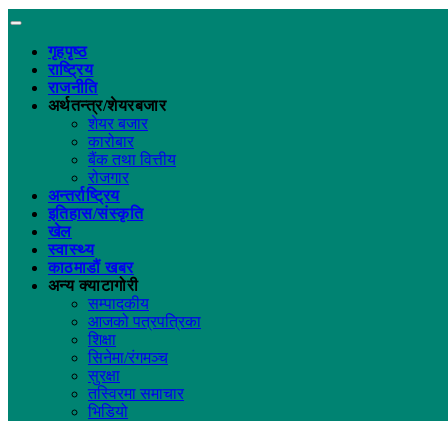
गृहपृष्ठ
राष्ट्रिय
राजनीति
अर्थतन्त्र/शेयरबजार
शेयर बजार
कारोबार
बैंक तथा वित्तीय
रोजगार
अन्तर्राष्ट्रिय
इतिहास/संस्कृति
खेल
स्वास्थ्य
काठमाडौं खबर
अन्य क्याटागोरी
सम्पादकीय
आजको पत्रपत्रिका
शिक्षा
सिनेमा/रंगमञ्च
सुरक्षा
तस्विरमा समाचार
भिडियो