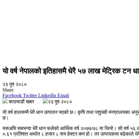
यो वर्ष नेपालको इतिहासमै धेरै ५७ लाख मेट्रिक टन ध
२३ पुष २०८०
Share
Facebook
Twitter
LinkedIn
Email
काठमाडौं खबर
२३ पुष २०८०
यो वर्ष हालसम्मै धेरै धान उत्पादन भएको छ। कृषि तथा पशुपंक्षी मन्त्रालयका
छ।
यसअघि सबभन्दा धेरै धान फलेको आर्थिक वर्ष २०७७/७८ मा थियो। सो वर्ष ५६ ल
०.६१ प्रतिशत अर्थात ८ हजार ८ सय हेक्टर कम हो। तर उत्पादकत्व बढेकाले धेरै