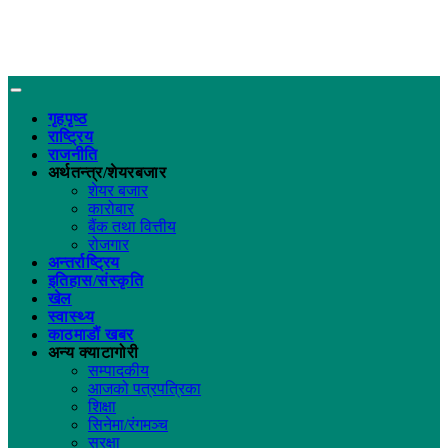
गृहपृष्ठ
राष्ट्रिय
राजनीति
अर्थतन्त्र/शेयरबजार
शेयर बजार
कारोबार
बैंक तथा वित्तीय
रोजगार
अन्तर्राष्ट्रिय
इतिहास/संस्कृति
खेल
स्वास्थ्य
काठमाडौं खबर
अन्य क्याटागोरी
सम्पादकीय
आजको पत्रपत्रिका
शिक्षा
सिनेमा/रंगमञ्च
सुरक्षा