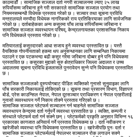
काठमाडौं । सामाजिक सञ्जाल दर्ता नगरी सञ्चालनमा ल्याए २५ लाख
रुपियाँसम्म जरिबाना हुने गरी सरकारले सामाजिक सञ्जाल प्रयोग तथा
नियमनसम्बन्धी विधेयक प्रस्ताव गरेको छ । सञ्चार तथा सूचना प्रविधि
मन्त्रालयले मस्यौदा विधेयक नागरिकको राय प्रतिक्रियाका लागि सार्वजनिक
गरेको छ । दर्ताबाहेकका अन्य कसुरमा पाँच लाख रुपियाँसम्म जरिबाना र
सामाजिक सञ्जाल व्यवस्थापन परिषद्, केन्द्रलगायतका प्रशासनिक निकाय
पनि विधेयकले प्रस्ताव गरेको छ ।
मतियारलाई कसुरदारको आधा सजाय हुने व्यवस्था प्रस्तावित छ । यस्तै
वैयक्तिक गोपनीयताको हकमा थप अनुसन्धानका लागि सम्बन्धित निकायमा
पठाउने र एक पटकभन्दा बढी कसुर गरेमा जरिबाना दोब्बर हुने पनि विधेयकमा
प्रस्तावित छ । कसुरका मुद्दाको सुरु क्षेत्राधिकार जिल्ला अदालत र उच्च
अदालतमा सूचना प्रविधि इजलासले पुनरावेदन सुन्ने पनि विधेयकमा प्रस्तावित
छ ।
सामाजिक सञ्जालको दुरुपयोगबाट पीडित व्यक्तिको गुनासो सुनुवाइका लागि
पाँच सरकारी निकायलाई तोकिएको छ । सूचना तथा प्रसारण विभाग, विज्ञापन
बोर्ड, प्रेस काउन्सिल नेपाल, नेपाल दूरसञ्चार प्राधिकरण र नेपाल प्रहरीलाई
गुनासो व्यवस्थापन गर्ने निकाय तोक्ने प्रस्ताव गरिएको छ ।
सामाजिक सञ्जाल प्लेटफर्म सञ्चालन गर्न चाहनेले सामाजिक सञ्जाल
व्यवस्थापन केन्द्रमा दर्ता गर्नुपर्ने व्यवस्था प्रस्तावित छ । व्यक्ति, कम्पनी र
संस्थाले प्लेटफर्म दर्ता गर्न सक्ने छन् । प्लेटफर्मको प्रकृति अनुसार विभिन्न १६
प्रकारका कागजात अनिवार्य गर्ने प्रस्ताव विधेयकमा छ । दर्ता नवीकरण र
खारेजीको व्यवस्था पनि विधेयकमा प्रस्तावित छ । खारेजीपछि पुनः दर्ता र
सामाजिक सञ्जाल प्लेटफर्मलाई नेपालभर सञ्चालन रोक लगाउन सक्ने