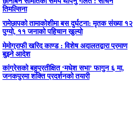
छानबिन समितिको समय थपिनु गलत : सचिन
तिमल्सिना
रामेछापको तामाकोशीमा बस दुर्घटना: मृतक संख्या १२
पुग्यो, ११ जनाको पहिचान खुल्यो
मेमोग्राफी खरिद काण्ड : विशेष अदालतद्वारा प्रमाण
बुझ्ने आदेश
कांग्रेसको बहुप्रतीक्षित ‘मधेश सभा’ फागुन ६ मा,
जनकपुरमा शक्ति प्रदर्शनको तयारी