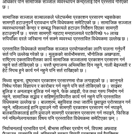
अधिकार पनि सामाजिक सञ्जाल व्यवस्थापन केन्द्रलाई दिने प्रस्ताव गरिएको
छ ।
सामाजिक सञ्जाल सञ्चालकले प्लेटफर्ममा प्रकाशन प्रसारण भइसकेका
सामग्री हटाउनुपर्ने प्रावधान पनि विधेयकमा समेटिएको छ । सामाजिक सञ्जाल
व्यवस्थापनको केन्द्र र सम्बद्ध निकायले हटाउन निर्देशन दिएका सामग्री
हटाउनुपर्ने छ । यस्ता सामग्री नहटाए मन्त्रालयले पटकैपिच्छे १० लाख
रुपियाँका दरले जरिबाना गर्न सक्ने व्यवस्था प्रस्तावित विधेयकमा उल्लेख छ ।
प्रस्तावित विधेयकले सामाजिक सञ्जाल प्रयोगकर्ताका लागि पालना गर्नुपर्ने
सर्त पनि उल्लेख गरेको छ । मुलुकको सार्वभौमसत्ता, भौगोलिक अखण्डता,
राष्ट्रिय एकताविपरीतका कार्य सामाजिक सञ्जालमा प्रकाशन प्रसारण गर्न
नहुने सर्त तोकिएको छ । यस्तै घृणाजन्य अभिव्यक्ति दिन नहुने, गाली बेइज्जती र
हेट स्पिच हुने कार्य गर्न नहुने पनि सर्त राखिएको छ ।
मिथ्या सूचना, दुष्प्रचार प्रकाशन प्रसारणमा रोक लगाइएको छ । कानुनले
निषेध गरेका विज्ञापन र कारोबार गर्न नहुने पनि सर्त तोकिएको छ । साइबर
बुलिङ र अनलाइन बुलिङ गर्न नहुने, फेक आइडी, पेज तथा ग्रुप निर्माण गर्न
नहुने, सामाजिक सद्भाव र सहिष्णुताविपरीत कार्य गर्न नहुने पनि प्रस्तावित
विधेयकमा उल्लेख छ । बालश्रम, बहुविवाह तथा जातीय छुवाछुत प्रोत्साहन गर्न
नहुने, महिलालाई हानि पुर्‍याउने गरी सामग्री प्रकाशन प्रसारण गर्न नपाइने,
बालबालिकालाई हानि पुर्‍याउने सामग्री प्रकाशन प्रसारण गर्न नपाइने, फिसिङ
गर्न नमिल्नेलगायतका विषय पनि प्रस्तावित विधेयकमा समेटिएका छन् ।
निर्वाचनलाई प्रभावित पार्न, बीभत्स तस्बिर प्रयोग गर्न, विपत्मा अफवाह
फैलाउन, मानहानि गर्न, तस्बिरको स्वरूप बिगारी प्रकाशन गर्न वैयक्तिक