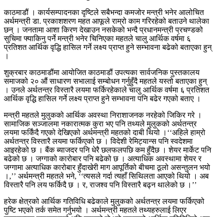
काठमाडौं । कार्यसम्पादनका दृष्टिले सबैभन्दा कमजोर मन्त्री भनेर आलोचित
अर्थमन्त्री डा. प्रकाशशरण महत आफूले राम्रो काम गरिरहेको बताउने थालेका
छन् । जनतामा आशा किरण देखाउन नसकेको भन्दै प्रधानमन्त्री प्रचण्डको
सुचिमा फ्याकिनु पर्ने मन्त्री भनेर चिनिएका महतले चालु आर्थिक वर्षमा ६
प्रतिशत आर्थिक वृद्धि हासिल गर्ने लक्ष्य प्राप्त हुने सम्भावना बढेको बताएका हुन्
।
शुक्रबार काठमाडौंमा आयोजित काठमाडौं उपत्यका सार्वजनिक पुस्तकालय
समाजको २० औं साधारण सभालाई सम्बोधन गर्नुहुँदै महतले यस्तो बताएका हुन्
। उनले अर्थतन्त्र विस्तारै लयमा फर्किरहेकाले चालु आर्थिक वर्षमा ६ प्रतिशत
आर्थिक वृद्धि हासिल गर्ने लक्ष्य प्राप्त हुने सम्भावना पनि बढेर गएको बताए ।
मन्त्री महतले मुलुकको आर्थिक अवस्था निराशाजनक नरहेको जिकिर गरे ।
सामाजिक सञ्जालमा नकारात्मक कुरा भए पनि तथ्यले मुलुकको अर्थतन्त्र
लयमा फर्किंदै गएको देखिएको अर्थमन्त्री महतको दाबी थियो ।‘‘अहिले हाम्रो
अर्थतन्त्र विस्तारै लयमा फर्किएको छ । विदेशी रेमिट्यान्स पनि स्वदेशमा
आइरहेको छ । बैंक ब्याजदर पनि धेरै छलफलपछि कम हुँदैछ । शेयर मार्केट पनि
बढेको छ । जग्गाको कारोबार पनि बढेको छ । अत्याधिक अवस्थामा शेयर र
जग्गामा अत्याधिक कारोबार हुँदाखेरी माग आपूर्तिको बीचमा ठूलो असन्तुलन भयो
।,’’ अर्थमन्त्री महतले भने, ‘‘त्यसले गर्दा त्यहाँ सिथिलता आएको थियो । अब
विस्तारै पनि लय फर्किदै छ । र, राजश्व पनि विस्तारै बढ्न थालेको छ ।’’
हरेक क्षेत्रको आर्थिक गतिविधि बढेकाले मुलुकको अर्थतन्त्र लयमा फर्किएको
पुष्टि भएको तर्क समेत गर्नुभयो । अर्थमन्त्री महतले तथ्यहरुलाई लिएर