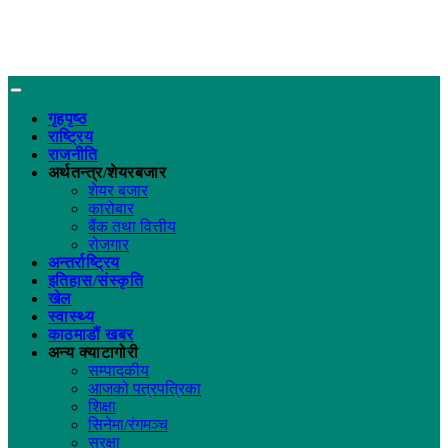
गृहपृष्ठ
राष्ट्रिय
राजनीति
अर्थतन्त्र/शेयरबजार
शेयर बजार
कारोबार
बैंक तथा वित्तीय
रोजगार
अन्तर्राष्ट्रिय
इतिहास/संस्कृति
खेल
स्वास्थ्य
काठमाडौं खबर
अन्य क्याटागोरी
सम्पादकीय
आजको पत्रपत्रिका
शिक्षा
सिनेमा/रंगमञ्च
सुरक्षा