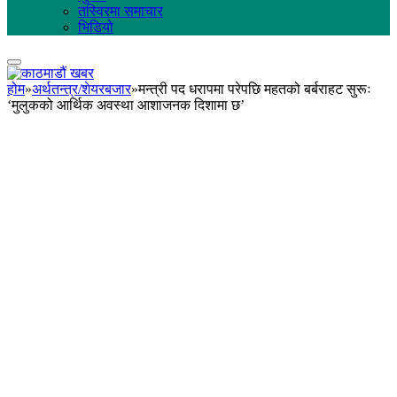
तस्विरमा समाचार
भिडियो
होम
»
अर्थतन्त्र/शेयरबजार
»
मन्त्री पद धरापमा परेपछि महतको बर्बराहट सुरूः
‘मुलुकको आर्थिक अवस्था आशाजनक दिशामा छ’