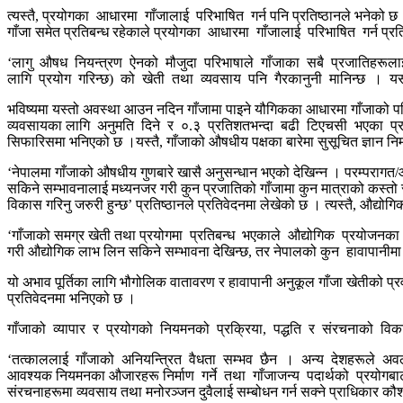
त्यस्तै, प्रयोगका आधारमा गाँजालाई परिभाषित गर्न पनि प्रतिष्ठानले भने
गाँजा समेत प्रतिबन्ध रहेकाले प्रयोगका आधारमा गाँजालाई परिभाषित गर्न प्रत
‘लागु औषध नियन्त्रण ऐनको मौजुदा परिभाषाले गाँजाका सबै प्रजातिहरूल
लागि प्रयोग गरिन्छ) को खेती तथा व्यवसाय पनि गैरकानुनी मानिन्छ । यस प
भविष्यमा यस्तो अवस्था आउन नदिन गाँजामा पाइने यौगिकका आधारमा गाँजाको प
व्यवसायका लागि अनुमति दिने र ०.३ प्रतिशतभन्दा बढी टिएचसी भएका प्रजाति
सिफारिसमा भनिएको छ ।यस्तै, गाँजाको औषधीय पक्षका बारेमा सुसूचित ज्ञान निर्
‘नेपालमा गाँजाको औषधीय गुणबारे खासै अनुसन्धान भएको देखिन्न । परम्परागत/आ
सकिने सम्भावनालाई मध्यनजर गरी कुन प्रजातिको गाँजामा कुन मात्राको कस्तो 
विकास गरिनु जरुरी हुन्छ’ प्रतिष्ठानले प्रतिवेदनमा लेखेको छ । त्यस्तै, औद्योग
‘गाँजाको समग्र खेती तथा प्रयोगमा प्रतिबन्ध भएकाले औद्योगिक प्रयोजनक
गरी औद्योगिक लाभ लिन सकिने सम्भावना देखिन्छ, तर नेपालको कुन हावापानीमा
यो अभाव पूर्तिका लागि भौगोलिक वातावरण र हावापानी अनुकूल गाँजा खेतीको प्र
प्रतिवेदनमा भनिएको छ ।
गाँजाको व्यापार र प्रयोगको नियमनको प्रक्रिया, पद्धति र संरचनाको विकास ग
‘तत्काललाई गाँजाको अनियन्त्रित वैधता सम्भव छैन । अन्य देशहरूले अवलम्बन
आवश्यक नियमनका औजारहरू निर्माण गर्ने तथा गाँजाजन्य पदार्थको प्रयोगबाट सि
संरचनाहरूमा व्यवसाय तथा मनोरञ्जन दुवैलाई सम्बोधन गर्न सक्ने प्राधिकार कौश