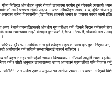
 । गाँजा मिश्रित औषधीहरु थुप्रै रोगको उपचारमा प्रयोग हुने गरेकाले त्यसतर्फ ध्
 निर्माणको लामो परम्परा रहेको पाइन्छ । यस्ता औषधीहरू अपच, बाथ, दुषित भोज
न असरका बारेमा विश्वसनीय (वैज्ञानिक) ज्ञानको अभाव छ, जसका कारण लामो इतिहास
न्य रैथाने वनस्पतिहरूको औषधीय गुण परीक्षण गर्ने, तिनले निदान गर्नसक्ने रोगहरू
मानव स्वास्थ्यमा राम्रो योगदान पुग्नसक्ने देखिन्छ ।’त्यस्तै, गाँजाको माग र आप
छ ।
ाष्ट्रिय दुवैस्तरमा आर्थिक लाभ हुने तर्कहरू महत्वका साथ प्रस्तुत गरिएका छन्
 केही अर्थोपार्जन गर्न सकिने सम्भावनालाई नकार्न सकिदैन ।
 गर्ने बहस र लहर चलिरहेको समयमा विश्वबजारमा गाँजाको आपूर्ति स्वतः बढ्नेछ ।
ेषण गर्ने र सोही अनुसार उपचारात्मक उपाय अपनाउने प्रणालीको पनि विकास गर्नु
न विकास समिति” गठन आदेश २०७५ अनुरूप १० असोज २०७५ मा स्थापना गरिएको विश