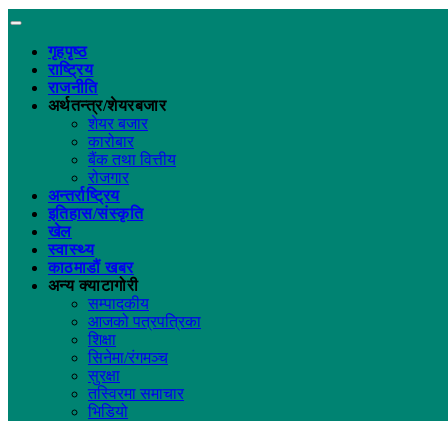
गृहपृष्ठ
राष्ट्रिय
राजनीति
अर्थतन्त्र/शेयरबजार
शेयर बजार
कारोबार
बैंक तथा वित्तीय
रोजगार
अन्तर्राष्ट्रिय
इतिहास/संस्कृति
खेल
स्वास्थ्य
काठमाडौं खबर
अन्य क्याटागोरी
सम्पादकीय
आजको पत्रपत्रिका
शिक्षा
सिनेमा/रंगमञ्च
सुरक्षा
तस्विरमा समाचार
भिडियो