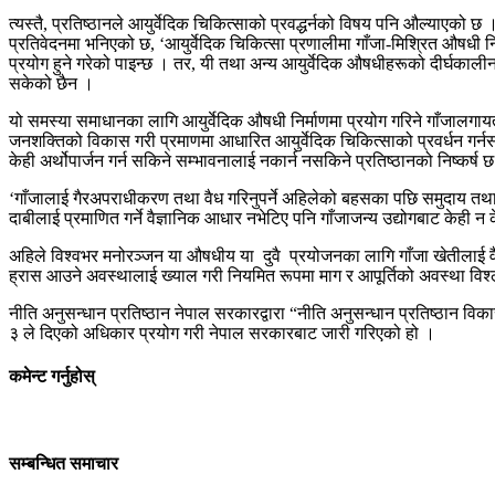
त्यस्तै, प्रतिष्ठानले आयुर्वेदिक चिकित्साको प्रवद्धर्नको विषय पनि औल्याएको छ
प्रतिवेदनमा भनिएको छ, ‘आयुर्वेदिक चिकित्सा प्रणालीमा गाँजा-मिश्रित औषधी
प्रयोग हुने गरेको पाइन्छ । तर, यी तथा अन्य आयुर्वेदिक औषधीहरूको दीर्घकाली
सकेको छैन ।
यो समस्या समाधानका लागि आयुर्वेदिक औषधी निर्माणमा प्रयोग गरिने गाँजालगायत अ
जनशक्तिको विकास गरी प्रमाणमा आधारित आयुर्वेदिक चिकित्साको प्रवर्धन गर्नसके 
केही अर्थोपार्जन गर्न सकिने सम्भावनालाई नकार्न नसकिने प्रतिष्ठानको निष्कर्ष 
‘गाँजालाई गैरअपराधीकरण तथा वैध गरिनुपर्ने अहिलेको बहसका पछि समुदाय तथा र
दाबीलाई प्रमाणित गर्ने वैज्ञानिक आधार नभेटिए पनि गाँजाजन्य उद्योगबाट केही न
अहिले विश्वभर मनोरञ्जन या औषधीय या दुवै प्रयोजनका लागि गाँजा खेतीलाई वैध
ह्रास आउने अवस्थालाई ख्याल गरी नियमित रूपमा माग र आपूर्तिको अवस्था विश्ल
नीति अनुसन्धान प्रतिष्ठान नेपाल सरकारद्वारा “नीति अनुसन्धान प्रतिष्ठा
३ ले दिएको अधिकार प्रयोग गरी नेपाल सरकारबाट जारी गरिएको हो ।
कमेन्ट गर्नुहोस्
सम्बन्धित समाचार