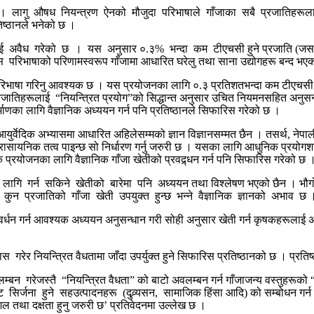
को छ । लागु औषध नियन्त्रण ऐनको मौजुदा परिभाषाले गाँजाका सबै प्रजातिहरू
िष्ठानले भनेको छ ।
ाई अवैध गरेको छ । यस अनुसार ०.३% भन्दा कम टीएचसी हुने प्रजाति (जसक
रिभाषाको परिणामस्वरूप गाँजामा आधारित घरेलु तथा साना उद्योगहरू बन्द भएक
रिभाषा गरिनु आवश्यक छ । यस प्रयोजनका लागि ०.३ प्रतिशतभन्दा कम टीएचसी भए
हरूलाई “नियन्त्रित प्रयोग”को सिद्धान्त अनुसार उचित नियमनसहित अनुसन्धान 
माणका लागि वैज्ञानिक अध्ययन गर्न पनि प्रतिष्ठानले सिफारिस गरेको छ ।
युर्वेदिक अभ्यासमा आधारित अहिलेसम्मको ज्ञान विज्ञानसम्मत छैन । तसर्थ, नेपाल
रासायनिक तत्व पाइन्छ सो निर्धारण गर्नु जरुरी छ । यसका लागि आधुनिक प्रयोगश
िक प्रयोजनका लागि वैज्ञानिक गाँजा खेतीको प्रवद्र्धन गर्न पनि सिफारिस गरेको छ 
ा लागि गर्न सकिने खेतीको बारेमा पनि अध्ययन तथा विश्लेषण भएको छैन । भ
 कुन प्रजातिको गाँजा खेती उपयुक्त हुन्छ भन्ने वैज्ञानिक ज्ञानको अभाव छ 
वर्धन गर्न आवश्यक अध्ययन अनुसन्धान गरी सोही अनुसार खेती गर्न कृषकहरूलाई अ
रेर नियन्त्रित वैधतामा जाँदा उपर्युक्त हुने सिफारिस प्रतिष्ठानको छ । प्रत
 गरेजस्तै “नियन्त्रित वैधता” को बाटो अवलम्बन गर्न गाँजाजन्य वस्तुहरूको “
र्जना हुने सहउत्पादनहरू (दुव्र्यसन, सामाजिक हिंसा आदि) को सम्बोधन गर्न नि
ल तथा दक्षता हुनु जरुरी छ’ प्रतिवेदनमा उल्लेख छ ।