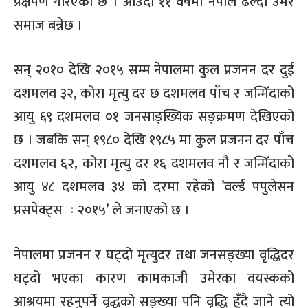
प्रक्षेपण गरिएको छ । आउँदो ११ वर्षमा नेपाल ढल्दो उमेर
समाज बन्नेछ ।
सन् २०१० देखि २०१५ सम्म नेपालमा कुल प्रजनन दर दुई
दशमलव ३२, कोरा मृत्यु दर छ दशमलव पाँच र जन्मिँदाको
आयु ६९ दशमलव ०१ जनसाङ्ख्यिक सङ्क्रमण देखिएको
छ । जबकि सन् १९८० देखि १९८५ मा कुल प्रजनन दर पाँच
दशमलव ६२, कोरा मृत्यु दर १६ दशमलव नौ र जन्मिँदाको
आयु ४८ दशमलव ३४ को दरमा रहेको ’वर्ल्ड पपुलेसन
प्रसपेक्ट्स ः २०१५’ ले जनाएको छ ।
नेपालमा प्रजनन र घट्दो मृत्युदर तथा जनसङ्ख्या वृद्धिदर
घट्दो भएका कारण कामकाजी उमेरका वयस्कको
आश्रयमा रहनुपर्ने वृद्धको सङ्ख्या पनि वृद्धि हुँदै जाने त्यो