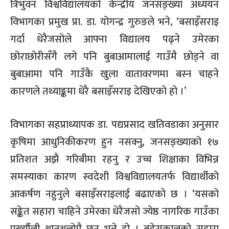
त्रिभुवन विश्वविद्यालयको केन्द्रीय जनसङ्ख्या अध्ययन
विभागका प्रमुख प्रा. डा. योगन्द्र गुरुङले भने, ‘बसाइँसराइ
गर्दा धेरैजसोले आफ्ना विद्यालय पढ्ने उमेरका
छोराछोरीसँगै लगे पनि बुबाआमालाई गाउँमै छोड्ने वा
बुबाआमा पनि गाउँकै खुला वातावरणमा बस्न चाहने
कारणले तथ्याङ्कमा धेरै बसाइँसराइ देखिएको हो ।’
विभागका सहप्राध्यापक डा. पद्यप्रसाद खतिवडाका अनुसार
कृषिमा आधुनिकीकरण हुन नसक्नु, जनसङ्ख्याको १७
प्रतिशत अझै गरिबीमा रहनु र उच्च शिक्षाका विभिन्न
समस्याका कारण स्वदेशी विश्वविद्यालयतर्फ विद्यार्थीको
आकर्षण नहुनुले बसाइँसराइलाई बढाएको छ । ‘यसको
सङ्केत सहारा चाहिने उमेरका धेरैजसो ज्येष्ठ नागरिक गाउँका
पुर्ख्यौली थातथलोमै छन् भन्ने हो । बुढेसकालको सहारा