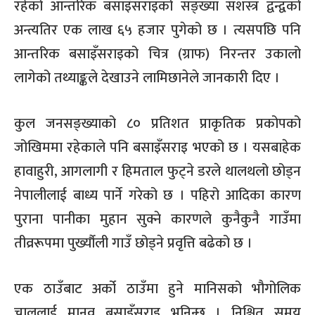
रहेको आन्तरिक बसाइँसराइको सङ्ख्या सशस्त्र द्वन्द्वको
अन्त्यतिर एक लाख ६५ हजार पुगेको छ । त्यसपछि पनि
आन्तरिक बसाइँसराइको चित्र (ग्राफ) निरन्तर उकालो
लागेको तथ्याङ्कले देखाउने लामिछानेले जानकारी दिए ।
कुल जनसङ्ख्याको ८० प्रतिशत प्राकृतिक प्रकोपको
जोखिममा रहेकाले पनि बसाइँसराइ भएको छ । यसबाहेक
हावाहुरी, आगलागी र हिमताल फुट्ने डरले थालथलो छोड्न
नेपालीलाई बाध्य पार्ने गरेको छ । पहिरो आदिका कारण
पुराना पानीका मुहान सुक्ने कारणले कुनैकुनै गाउँमा
तीव्ररूपमा पुर्ख्यौली गाउँ छोड्ने प्रवृत्ति बढेको छ ।
एक ठाउँबाट अर्को ठाउँमा हुने मानिसको भौगोलिक
चाललाई मानव बसाइँसराइ भनिन्छ । निश्चित समय