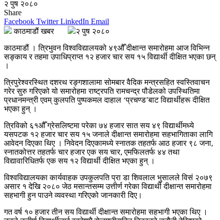
२ पुष २०८०
Share
Facebook
Twitter
LinkedIn
Email
काठमाडौं खबर
२ पुष २०८०
काठमाडौं । त्रिभुवन विश्वविद्यालयको ४९औँ दीक्षान्त समारोहमा आज विभिन्न
सङ्काय र तहमा उपाधिप्राप्त १२ हजार चार सय १५ विद्यार्थी दीक्षित भएका छन्
।
त्रिपुरेश्वरस्थित दशरथ रङ्गशालामा सोमबार वैदिक मन्त्रसहित स्वस्तिवाचन
गरेर सुरु गरिएको यो समारोहमा राष्ट्रपति रामचन्द्र पौडेलको उपस्थितिमा
प्रधानमन्त्री एवम् कुलपति पुष्पकमल दाहाल ‘प्रचण्ड’बाट विद्यार्थीहरू दीक्षित
भएका हुन् ।
त्रिविको ६१औँ ग्रेसलिष्टमा परेका ७४ हजार सात सय ४९ विद्यार्थीमध्ये
यसपटक १२ हजार चार सय १५ जनाले दीक्षान्त समारोहमा सहभागिताका लागि
आवेदन दिएका थिए । निवेदन दिएकामध्ये स्नातक तहतर्फ आठ हजार ९८ जना,
स्नातकोत्तर तहतर्फ चार हजार एक सय चार, एमफिलतर्फ ४४ तथा
विद्यावारिधितर्फ एक सय १२ विद्यार्थी दीक्षित भएका हुन् ।
विश्वविद्यालयका कार्यवाहक उपकुलपति प्रा डा शिवलाल भुसालले विसं २०७९
असार १ देखि २०८० जेठ मसान्तसम्म उत्तीर्ण गरेका विद्यार्थी दीक्षान्त समारोहमा
सहभागी हुन पाउने व्यवस्था गरिएको जानकारी दिए।
गत वर्ष १० हजार तीन सय विद्यार्थी दीक्षान्त समारोहमा सहभागी भएका थिए ।