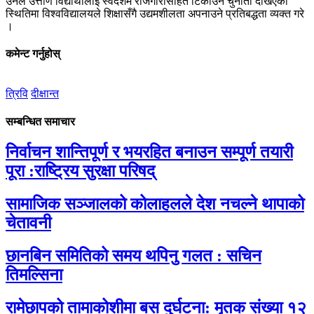
उनले उत्तीर्ण विद्यार्थीलाई स्वदेशमै रोजगारीसहित टिकाउने चुनौती देखिएको
स्थितिमा विश्वविद्यालयले शिक्षासँगै उद्यमशीलता अपनाउने प्रतिबद्धता व्यक्त गरे
।
कमेन्ट गर्नुहोस्
त्रिवि
दीक्षान्त
सम्बन्धित समाचार
निर्वाचन शान्तिपूर्ण र भयरहित बनाउन सम्पूर्ण तयारी
पूरा :राष्ट्रिय सुरक्षा परिषद्
सामाजिक सञ्जालको कोलाहलले देश नचल्ने थापाको
चेतावनी
छानबिन समितिको समय थपिनु गलत : सचिन
तिमल्सिना
रामेछापको तामाकोशीमा बस दुर्घटना: मृतक संख्या १२