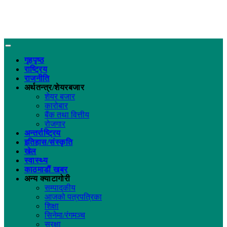
गृहपृष्ठ
राष्ट्रिय
राजनीति
अर्थतन्त्र/शेयरबजार
शेयर बजार
कारोबार
बैंक तथा वित्तीय
रोजगार
अन्तर्राष्ट्रिय
इतिहास/संस्कृति
खेल
स्वास्थ्य
काठमाडौं खबर
अन्य क्याटागोरी
सम्पादकीय
आजको पत्रपत्रिका
शिक्षा
सिनेमा/रंगमञ्च
सुरक्षा