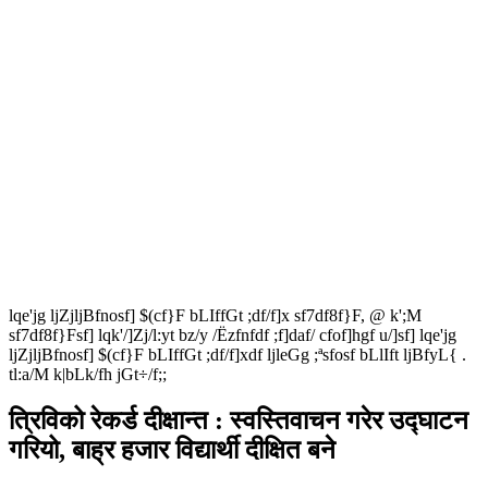
lqe'jg ljZjljBfnosf] $(cf}F bLIffGt ;df/f]x sf7df8f}F, @ k';M
sf7df8f}Fsf] lqk'/]Zj/l:yt bz/y /Ëzfnfdf ;f]daf/ cfof]hgf u/]sf] lqe'jg
ljZjljBfnosf] $(cf}F bLIffGt ;df/f]xdf ljleGg ;ªsfosf bLlIft ljBfyL{ .
tl:a/M k|bLk/fh jGt÷/f;;
त्रिविको रेकर्ड दीक्षान्त : स्वस्तिवाचन गरेर उद्घाटन
गरियो, बाह्र हजार विद्यार्थी दीक्षित बने