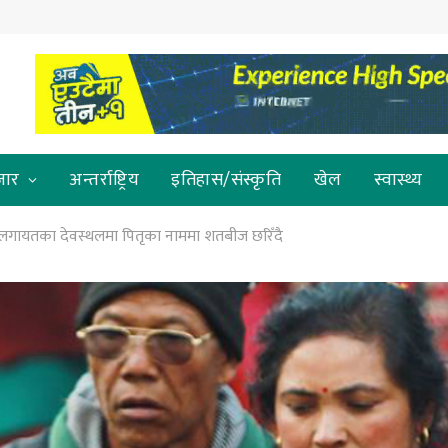
जार
अन्तर्राष्ट्रिय
इतिहास/संस्कृति
खेल
स्वास्थ्य
 लगायतका देवस्थलमा पितृका नाममा शतबीज छरिँदै