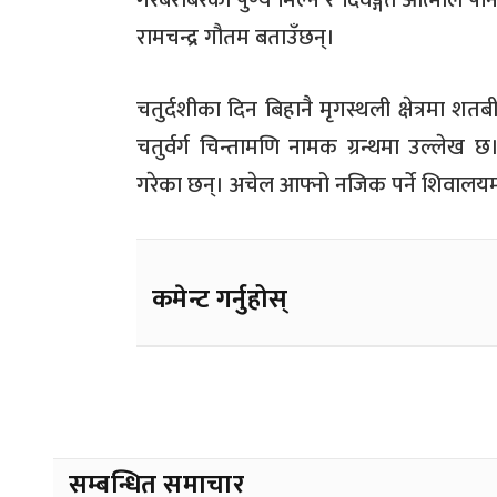
गरेबराबरको पुण्य मिल्ने र दिवङ्गत आत्माले पनि मु
रामचन्द्र गौतम बताउँछन्।
चतुर्दशीका दिन बिहानै मृगस्थली क्षेत्रमा शतब
चतुर्वर्ग चिन्तामणि नामक ग्रन्थमा उल्लेख छ
गरेका छन्। अचेल आफ्नो नजिक पर्ने शिवालय
कमेन्ट गर्नुहोस्
सम्बन्धित समाचार