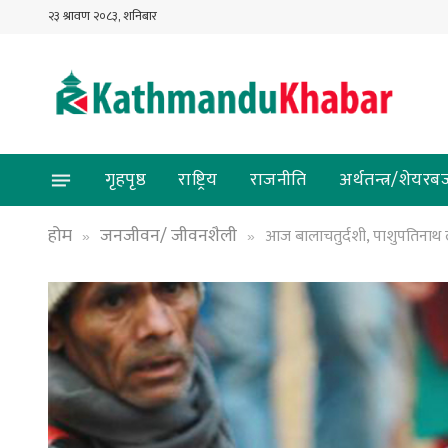
२३ श्रावण २०८३, शनिबार
गृहपृष्ठ
राष्ट्रिय
राजनीति
अर्थतन्त्र/शेयरब
होम
जनजीवन/ जीवनशैली
आज बालाचतुर्दशी, पाशुपतिनाथ
»
»