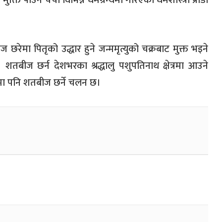
क्ति पाउने चर्चा विभिन्न धर्मग्रन्थमा गरिएको धर्मशास्त्री प्राडा
ीज छरेमा पितृको उद्धार हुने जन्ममृत्युको चक्रबाट मुक्त भइने
। शतबीज छर्न देशभरका श्रद्धालु पशुपतिनाथ क्षेत्रमा आउने
मा पनि शतबीज छर्ने चलन छ।