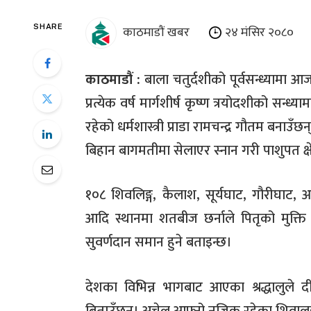
काठमाडौं खबर
२४ मंसिर २०८०
SHARE
काठमाडौं
:
बाला चतुर्दशीको पूर्वसन्ध्यामा
प्रत्येक वर्ष मार्गशीर्ष कृष्ण त्रयोदशीको सन्
रहेको धर्मशास्त्री
प्राडा
रामचन्द्र गौतम बनाउँछन
बिहान बागमतीमा सेलाएर स्नान गरी पाशुपत क्षे
१०८ शिवलिङ्ग
,
कैलाश
,
सूर्यघाट
,
गौरीघाट
,
आ
आदि स्थानमा शतबीज छर्नाले पितृको मुक्ति 
सुवर्णदान समान हुने बताइन्छ।
देशका विभिन्न भागबाट आएका श्रद्धालुले
‍
द