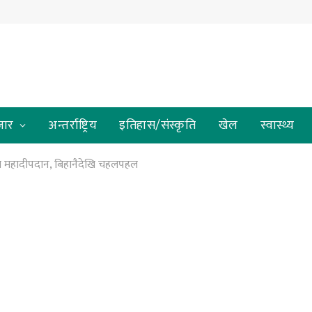
जार
अन्तर्राष्ट्रिय
इतिहास/संस्कृति
खेल
स्वास्थ्य
रमा महादीपदान, बिहानैदेखि चहलपहल