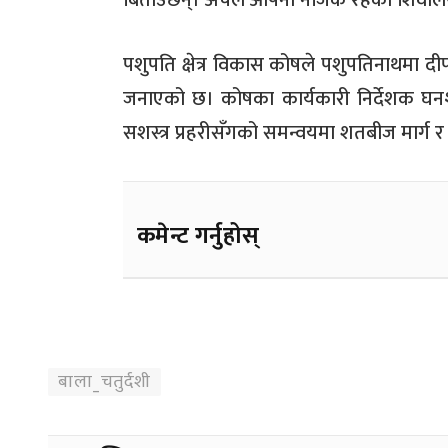
बिताउँछन्। अचेल आफ्नो नजिक रहेका शिवाल
पशुपति क्षेत्र विकास कोषले पशुपतिनाथमा दीप प
जनाएको छ।
कोषका कार्यकारी निर्देशक घनश
सशस्त्र प्रहरीसँगको समन्वयमा शतबीज मार्ग र ब
कमेन्ट गर्नुहोस्
बाला_चतुर्दशी