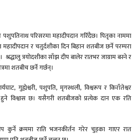
 आज पशुपतिनाथ परिसरमा महादीपदान गरिँदैछ।
पितृका नाममा
ध्यामा महादीपदान र चतुर्दशीका दिन बिहान शतबीज छर्ने परम्परा
्।
श्रद्धालु
त्रयोदशीका साँझ दीप बालेर रातभर जाग्राम बस्ने र
त्रमा
शतबीच छर्ने गर्छन्।
र्यघाट
,
गुह्येश्वरी
,
पशुपति
,
मृगस्थली
,
विश्वरूप र किराँतेश्वर
हुने विश्वास छ। यसैगरी शतबीजको प्रत्येक दान
एक रति
ीप
कुर्ने क्रममा राति भजनकीर्तन गरेर चुड्का गाएर रात