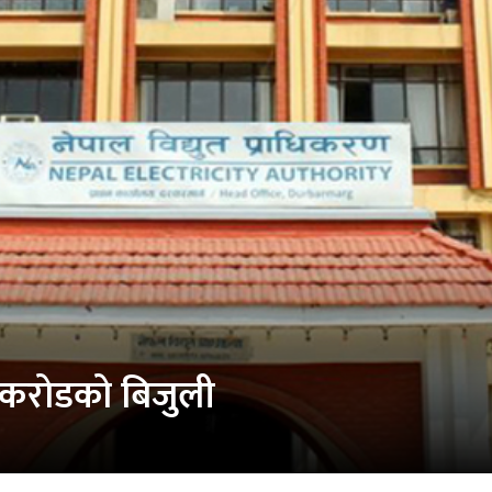
४ करोडको बिजुली