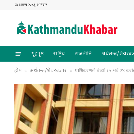
२३ श्रावण २०८३, शनिबार
गृहपृष्ठ
राष्ट्रिय
राजनीति
अर्थतन्त्र/शेयरब
होम
अर्थतन्त्र/शेयरबजार
प्राधिकरणले बेच्यो १५ अर्ब २४ कर
»
»