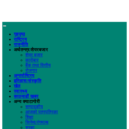
गृहपृष्ठ
राष्ट्रिय
राजनीति
अर्थतन्त्र/शेयरबजार
शेयर बजार
कारोबार
बैंक तथा वित्तीय
रोजगार
अन्तर्राष्ट्रिय
इतिहास/संस्कृति
खेल
स्वास्थ्य
काठमाडौं खबर
अन्य क्याटागोरी
सम्पादकीय
आजको पत्रपत्रिका
शिक्षा
सिनेमा/रंगमञ्च
सुरक्षा