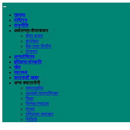
गृहपृष्ठ
राष्ट्रिय
राजनीति
अर्थतन्त्र/शेयरबजार
शेयर बजार
कारोबार
बैंक तथा वित्तीय
रोजगार
अन्तर्राष्ट्रिय
इतिहास/संस्कृति
खेल
स्वास्थ्य
काठमाडौं खबर
अन्य क्याटागोरी
सम्पादकीय
आजको पत्रपत्रिका
शिक्षा
सिनेमा/रंगमञ्च
सुरक्षा
तस्विरमा समाचार
भिडियो