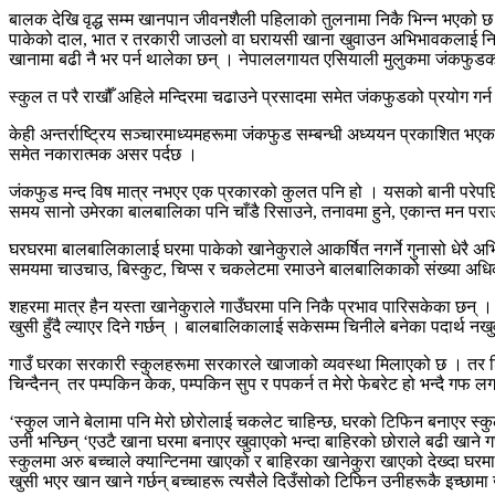
बालक देखि वृद्ध सम्म खानपान जीवनशैली पहिलाको तुलनामा निकै भिन्न भएको
पाकेको दाल, भात र तरकारी जाउलो वा घरायसी खाना खुवाउन अभिभावकलाई निकै संघ
खानामा बढी नै भर पर्न थालेका छन् । नेपाललगायत एसियाली मुलुकमा जंकफुडक
स्कुल त परै राखौँ अहिले मन्दिरमा चढाउने प्रसादमा समेत जंकफुडको प्रयोग गर्
केही अन्तर्राष्ट्रिय सञ्चारमाध्यमहरूमा जंकफुड सम्बन्धी अध्ययन प्रकाश
समेत नकारात्मक असर पर्दछ ।
जंकफुड मन्द विष मात्र नभएर एक प्रकारको कुलत पनि हो । यसको बानी परेपछि 
समय सानो उमेरका बालबालिका पनि चाँडै रिसाउने, तनावमा हुने, एकान्त मन पर
घरघरमा बालबालिकालाई घरमा पाकेको खानेकुराले आकर्षित नगर्ने गुनासो धेरै अभ
समयमा चाउचाउ, बिस्कुट, चिप्स र चकलेटमा रमाउने बालबालिकाको संख्या अधि
शहरमा मात्र हैन यस्ता खानेकुराले गाउँघरमा पनि निकै प्रभाव पारिसकेका छन् 
खुसी हुँदै ल्याएर दिने गर्छन् । बालबालिकालाई सकेसम्म चिनीले बनेका पदार्थ 
गाउँ घरका सरकारी स्कुलहरूमा सरकारले खाजाको व्यवस्था मिलाएको छ । तर शिक्षक
चिन्दैनन् तर पम्पकिन केक, पम्पकिन सुप र पपकर्न त मेरो फेबरेट हो भन्दै गफ लग
‘स्कुल जाने बेलामा पनि मेरो छोरोलाई चकलेट चाहिन्छ, घरको टिफिन बनाएर स्कुल
उनी भन्छिन् ‘एउटै खाना घरमा बनाएर खुवाएको भन्दा बाहिरको छोराले बढी खाने गर
स्कुलमा अरु बच्चाले क्यान्टिनमा खाएको र बाहिरका खानेकुरा खाएको देख्दा घर
खुसी भएर खान खाने गर्छन् बच्चाहरू त्यसैले दिउँसोको टिफिन उनीहरूकै इच्छामा 