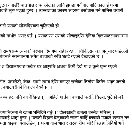
ुट्न नपाउँदै चाउचाउ र चकलेटका लागि झगडा गर्ने बालबालिकालाई घरमा
बाटै सुरु भएको हुन्छ । व्यस्तताका कारण सहरमा बसोबास गर्ने मानिस तयारी
 भएकाले यसको लोकप्रियता चुलिएको हो ।
मागको गम्भीर असर पर्छ । यसकारण उसको सोचाइदेखि दैनिक क्रियाकलापसम्ममा
लामो समयसम्म त्यसको प्रभाव दिमागमा रहिरहन्छ । चिकित्सकका अनुसार पछिल्लो
मोहनले स्तनपानमा समेत बच्चाको रुचि घट्दै गएको देखाएको छ ।
 विद्यालयबाट फर्केर घर आएपछि अथवा टिभी हेर्दा या त कुनै घुम्न गएको
ुनोट, पाउरोटी, केक, लामो समय देखि बनाएर राखेका तितौरा किनेर अमृत जस्तो
, क्याटवरीको विकल्प देख्दैनन् ।
चाहरू पनि दंग देखिन्छन् । अहिले गाउँका बच्चाले फर्सी, चिउरा, भुटेको मकै
क्यान्टिनमा नै खाजा भनिदिने गर्छु ।’ दोलखाकी कमला बस्नेत भन्छिन् ।
ोरालाई थाहा हुन्छ ।’घरको बिहान बेलुकाको खाना चाहिँ बच्चाले मजाले खन्छन् तर
स्मिता खड्का बताउँछिन् । घरमा दाल भात र तरकारीमा थोरै घिउ हालिदियो भने