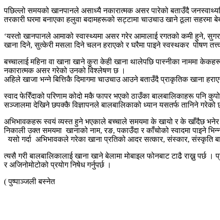
पछिल्लो समयको खानपानले असाध्यै नकारात्मक असर पारेको बताउँदै जनस्वाथ्यविद् 
तरकारी घरमा बनाएका हलुवा बदामहरूको सट्टामा चाउचाउ खाने ठूला सहरमा बेबी 
‘यस्तो खानपानले आमाको स्वास्थ्यमा असर गरेर आमालाई रगतको कमी हुने, सुगरक
खाना दिने, सुत्केरी मसला दिने चलन हराएको र घरैमा पाइने स्वस्थकर पोषण तत्
बच्चालाई महिना वा खाना खाने कुरा केही खाना थालेपछि पास्नीका नाममा केकहरू खु
नकारात्मक असर गरेको उनको विश्लेषण छ ।
अहिले खाजा भन्ने बित्तिकै दिमागमा चाउचाउ आउने बताउँदै प्राकृतिक खाना हरा
स्वाद फेरिँदाको परिणाम कोदो मकै फापर भएको ठाउँका बालबालिकाहरू पनि क
सञ्जालमा देखिने छपक्कै विज्ञापनले बालबालिकाको ध्यान यसतर्फ तानिने गरेको
अभिभावकहरू स्वयं व्यस्त हुने भएकाले बच्चाले समयमा के खायो र के खाँदैछ भने
निकाली उक्त समयमा खानाको नाम, रङ, पकाउँदा र काँचोको स्वादमा पाइने भिन्नता 
यसो गर्दा अभिभावकले गरेका खाना प्रतिको आदर सत्कार, संस्कार, संस्कृति ब
त्यसै गरी बालबालिकालाई खाना खाने बेलामा मोबाइल फोनबाट टाढै राख्नु पर्छ । प
र अजिनोमोटोको प्रयोग निषेध गर्नुपर्छ ।
( पुष्पाञ्जली बस्नेत