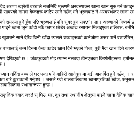
अरुणा उप्रेती बच्चाले नजन्मिँदै भ्रूणमै अस्वस्थकर खाना खान सुरु गर्ने बताइन्
सावरको नाममा केकहरू काटेर खाने गर्छन् भने भ्रुणबाट नै अस्वस्थकर खाना खान
ो समस्या हुने हुँदा पछि भ्रुणलाई पनि सुगर हुन सक्छ’। डा। अरुणाको निष्कर्ष
त्व पाइने खाना जुन कोदो मकै फापर छोडेर अखाद्य रसायन मिलाइएका हर्लिक्स, बर्न
वाउने सानै देखि चिनी खाँदा त्यसले बच्चाहरूको कलेजोमा असर पार्ने बताउँछिन् । 
एर बच्चालाई जन्म दिनमा केक काटेर खान दिने भएको पिजा, पुरी मैदा खान दिने का
ुपोषण देखिएको छ । जंकफुडको मोह त्याग्न नसक्दा टीनएजका किशोरीहरूमा हर्
 छ ।
र ध्यान नदिँदा बच्चाले घर भन्दा पनि बाहिरी खानेकुरामा बढी आकर्षित हुने गर्छन
बारे कुराकानी गर्नुपर्छ । जसले गर्दा बालबालिकामा खानाप्रतिको खोज, अनुसन्धान
ालबालिकामा स्थानान्तरण हुन्छ ।
्राकृतिक स्वाद जस्तै स् घिउ, मह, दूध तथा स्थानीय क्षेत्रमा पाइने खाना दैनिक 