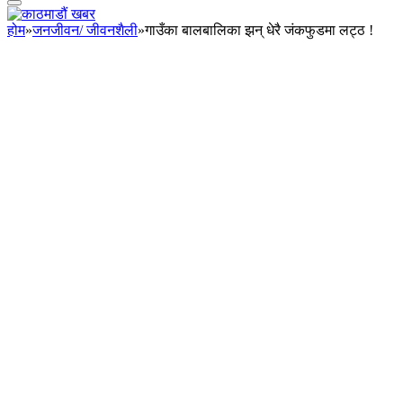
होम
»
जनजीवन/ जीवनशैली
»
गाउँका बालबालिका झन् धेरै जंकफुडमा लट्ठ !