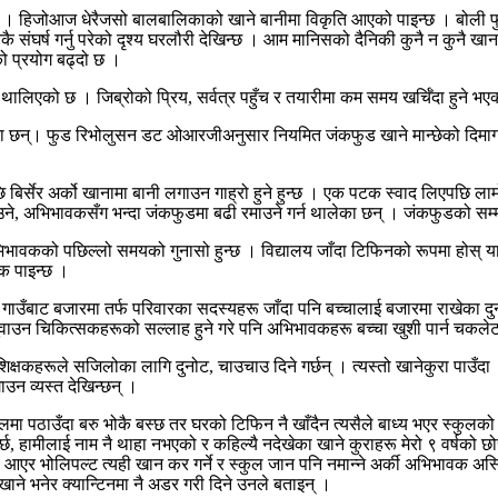
 छ । हिजोआज धेरैजसो बालबालिकाको खाने बानीमा विकृति आएको पाइन्छ । बोली फ
र्ष गर्नु परेको दृश्य घरलौरी देखिन्छ । आम मानिसको दैनिकी कुनै न कुनै खाना
ो प्रयोग बढ्दो छ ।
न थालिएको छ । जिब्रोको प्रिय, सर्वत्र पहुँच र तयारीमा कम समय खर्चिँदा हुने
ित भएका छन्। फुड रिभोलुसन डट ओआरजीअनुसार नियमित जंकफुड खाने मान्छेको दि
बिर्सेर अर्को खानामा बानी लगाउन गाह्रो हुने हुन्छ । एक पटक स्वाद लिएपछि 
ाउने, अभिभावकसँग भन्दा जंकफुडमा बढी रमाउने गर्न थालेका छन् । जंकफुडको सम्
िभावकको पछिल्लो समयको गुनासो हुन्छ । विद्यालय जाँदा टिफिनको रूपमा होस् या त
क पाइन्छ ।
। गाउँबाट बजारमा तर्फ परिवारका सदस्यहरू जाँदा पनि बच्चालाई बजारमा राखेका द
नखुवाउन चिकित्सकहरूको सल्लाह हुने गरे पनि अभिभावकहरू बच्चा खुशी पार्न चकलेट
हरूले सजिलोका लागि दुनोट, चाउचाउ दिने गर्छन् । त्यस्तो खानेकुरा पाउँदा बच्
ाउन व्यस्त देखिन्छन् ।
मा पठाउँदा बरु भोकै बस्छ तर घरको टिफिन नै खाँदैन त्यसैले बाध्य भएर स्कुलको 
्छ, हामीलाई नाम नै थाहा नभएको र कहिल्यै नदेखेका खाने कुराहरू मेरो ९ वर्षको छ
मा आएर भोलिपल्ट त्यही खान कर गर्ने र स्कुल जान पनि नमान्ने अर्की अभिभावक अ
खाने भनेर क्यान्टिनमा नै अडर गरी दिने उनले बताइन् ।