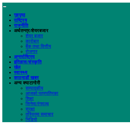
गृहपृष्ठ
राष्ट्रिय
राजनीति
अर्थतन्त्र/शेयरबजार
शेयर बजार
कारोबार
बैंक तथा वित्तीय
रोजगार
अन्तर्राष्ट्रिय
इतिहास/संस्कृति
खेल
स्वास्थ्य
काठमाडौं खबर
अन्य क्याटागोरी
सम्पादकीय
आजको पत्रपत्रिका
शिक्षा
सिनेमा/रंगमञ्च
सुरक्षा
तस्विरमा समाचार
भिडियो