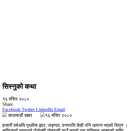
सिस्नुको कथा
१६ मंसिर २०८०
Share
Facebook
Twitter
LinkedIn
Email
काठमाडौं खबर
१६ मंसिर २०८०
हजारौं वर्षअघि पृथ्वीमा झार, जङ्गल, वनस्पति केही पनि उत्पन्न भएको थिएन ।
सृष्टिकर्ता भगवान्ले पोरोक्मी योम्फामी नाउँ भएको एक शतिमान आत्माको सृष्टि