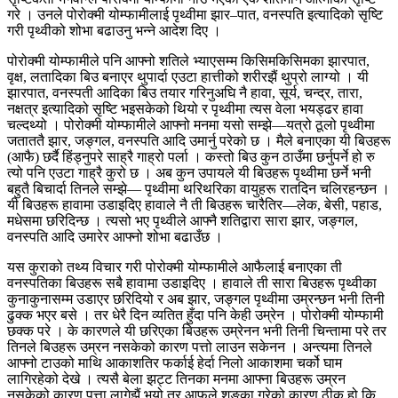
गरे । उनले पोरोक्मी योम्फामीलाई पृथ्वीमा झार–पात, वनस्पति इत्यादिको सृष्टि
गरी पृथ्वीको शोभा बढाउनु भन्ने आदेश दिए ।
पोरोक्मी योम्फामीले पनि आफ्नो शतिले भ्याएसम्म किसिमकिसिमका झारपात,
वृक्ष, लतादिका बिउ बनाएर थुपार्दा एउटा हात्तीको शरीरझैं थुप्रो लाग्यो । यी
झारपात, वनस्पती आदिका बिउ तयार गरिनुअघि नै हावा, सूर्य, चन्द्र, तारा,
नक्षत्र इत्यादिको सृष्टि भइसकेको थियो र पृथ्वीमा त्यस वेला भयड्ढर हावा
चल्दथ्यो । पोरोक्मी योम्फामीले आफ्नो मनमा यसो सम्झे—यत्रो ठूलो पृथ्वीमा
जताततै झार, जङ्गल, वनस्पति आदि उमार्नु परेको छ । मैले बनाएका यी बिउहरू
(आफै) छर्दै हिंड्नुपरे साह्रै गाह्रो पर्ला । कस्तो बिउ कुन ठाउँमा छर्नुपर्ने हो रु
त्यो पनि एउटा गाह्रै कुरो छ । अब कुन उपायले यी बिउहरू पृथ्वीमा छर्ने भनी
बहुतै बिचार्दा तिनले सम्झे— पृथ्वीमा थरिथरिका वायुहरू रातदिन चलिरहन्छन ।
यी बिउहरू हावामा उडाइदिए हावाले नै ती बिउहरू चारैतिर—लेक, बेसी, पहाड,
मधेसमा छरिदिन्छ । त्यसो भए पृथ्वीले आफ्नै शतिद्वारा सारा झार, जङ्गल,
वनस्पति आदि उमारेर आफ्नो शोभा बढाउँछ ।
यस कुराको तथ्य विचार गरी पोरोक्मी योम्फामीले आफैलाई बनाएका ती
वनस्पतिका बिउहरू सबै हावामा उडाइदिए । हावाले ती सारा बिउहरू पृथ्वीका
कुनाकुनासम्म उडाएर छरिदियो र अब झार, जङ्गल पृथ्वीमा उम्रन्छन भनी तिनी
ढुक्क भएर बसे । तर धेरै दिन व्यतित हुँदा पनि केही उम्रेन । पोरोक्मी योम्फामी
छक्क परे । के कारणले यी छरिएका बिउहरू उम्रेनन भनी तिनी चिन्तामा परे तर
तिनले बिउहरू उम्रन नसकेको कारण पत्तो लाउन सकेनन । अन्त्यमा तिनले
आफ्नो टाउको माथि आकाशतिर फर्काई हेर्दा निलो आकाशमा चर्को घाम
लागिरहेको देखे । त्यसै बेला झट्ट तिनका मनमा आफ्ना बिउहरू उम्रन
नसकेको कारण पत्ता लागेझैं भयो तर आफूले शङ्का गरेको कारण ठीक हो कि