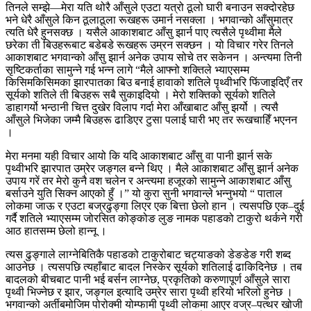
तिनले सम्झे—मेरा यति थोरै आँसुले एउटा यत्रो ठूलो घारी बनाउन सक्दोरहेछ
भने धेरै आँसुले किन ठूलाठूला रूखहरू उमार्न नसक्ला । भगवान्को आँसुमात्र
त्यति धेरै हुनसक्छ । यसैले आकाशबाट आँसु झार्न पाए त्यसैले पृथ्वीमा मैले
छरेका ती बिउहरूबाट बडेबडे रूखहरू उम्रन सक्छन । यो विचार गरेर तिनले
आकाशबाट भगवान्को आँसु झार्न अनेक उपाय सोचे तर सकेनन । अन्त्यमा तिनी
सृष्टिकर्ताका सामुन्ने गई भन्न लागे “मैले आफ्नो शक्तिले भ्याएसम्म
किसिमकिसिमका झारपातका बिउ बनाई हावाको शतिले पृथ्वीभरि फिंजाइदिएँ तर
सूर्यको शतिले ती बिउहरू सबै सुकाइदियो । मेरो शक्तिको सूर्यको शतिले
डाहागर्यो भन्ठानी चित्त दुखेर विलाप गर्दा मेरा आँखाबाट आँसु झर्यो । त्यसै
आँसुले भिजेका जम्मै बिउहरू ढाडिएर टुसा पलाई घारी भए तर रूखचाहिँ भएनन
।
मेरा मनमा यही विचार आयो कि यदि आकाशबाट आँसु वा पानी झार्न सके
पृथ्वीभरि झारपात उम्रेर जङ्गल बन्ने थिए । मैले आकाशबाट आँसु झार्न अनेक
उपाय गरें तर मेरो कुनै वश चलेन र अन्त्यमा हजूरको सामुन्ने आकाशबाट आँसु
बर्साउने युति सिक्न आएको हुँ ।” यो कुरा सुनी भगवान्ले भन्नुभयो “ पाताल
लोकमा जाऊ र एउटा बज्रढुङ्गा लिएर एक बित्ता छेलो हान । त्यसपछि एक–दुई
गर्दै शतिले भ्याएसम्म जोरसित कोङ्कोङ लुङ नामक पहाडको टाकुरो थर्कने गरी
आठ हातसम्म छेलो हान्नू ।
त्यस ढुङ्गाले लाग्नेबितिकै पहाडको टाकुरोबाट चट्याङको डेङडेङ गरी शब्द
आउनेछ । त्यसपछि त्यहाँबाट बादल निस्केर सूर्यको शतिलाई ढाकिदिनेछ । तब
बादलको बीचबाट पानी भई बर्सन लाग्नेछ, प्रकृतिको करुणापूर्ण आँसुले सारा
पृथ्वी भिज्नेछ र झार, जङ्गल इत्यादि उम्रेर सारा पृथ्वी हरियो भरिलो हुनेछ ।
भगवान्को अर्तीबमोजिम पोरोक्मी योम्फामी पृथ्वी लोकमा आएर वज्र–पत्थर खोजी