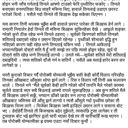
होइन भनी जाँच गर्नलाई तिनले आफ्नो टाउको फेरि पृथ्वीतिर फर्काए । तिनले
बनाएका वनस्पतिका बिउ साह्रै मसिना थिए, हावाले तिनलाई उडाएर छरस्ट
पारेको थियो । यसैले गर्दा तिनले ती बिउहरू देख्न सकेका थिएनन ।
यस कारण तिनी थपक्क भुइँमा बसी हावाले छरस्ट पारेका ती बिउहरू हेर्न लागे ।
राम्ररी नियालेर हेर्दा तिनले ती मसिना बिउहरू सुकिरहेका देखे । आफूले शङ्का
गरेको कुरो ठीक रहेछ भन्ने तिनले ठहराए । सूर्यको किरणको शतिले तिनको
शतिलाई दबाएको रहेछ र उम्रन दिएको रहेनछ । पृथ्वीको शोभाको वृद्धि हुन
नदिएको कारण यही रहेछ भन्ने तिनलाई यकिन भयो । तिनले आफैलाई
भगवान्पछिको दोस्रो शति मै हुँ भनी सम्झे तर पछि त्यसो होइन रहेछ, सूर्य पो
दोस्रो शति रहेछ भन्ने तिनलाई लाग्यो । उनले गमे—सूर्यको शतिले मेरो शतिलाई
दबाइदियो । त्यस शतिको दाँजो गर्न म सतिनँ । यसैले अब मलाई हारेर बस्न कर
लागेको छ ।
यस्तै कुराको विचार गर्दै पोरोक्मी योम्फामी भुइँमा बसी केही कोर्दै विलाप गरिरहँदा
तिनका आँखाबाट आँसुका थोपा झर्न लागे । रिस र विलाप गर्दै तिनी अब फलाक्न
थाले । तिनले भने “मैले सूर्यको केही हानि गरेको थीनँ तापनि मैले गरेको काममा
सूर्यले डाहाडे भएर सबै बिउलाई आफ्नो रापले सुकाइदिएछ । अब कुन शतिले मैले
यी बिउहरू उमार्न सकूँ, भगवान डाँको छाडेर रुन लाग्दा पोरोक्मी योम्फामीको
आँखाबाट जमिनमा धेरै आँसु झर्न लाग्यो र त्यसै आँसुले गर्दा पृथ्वीमा छरेका ती
बिउहरू भिज्न लागे । भिजेका बिउहरू जम्मै ढाडिएर उम्रन लागे र ससाना बोट
भए । हेर्दाहेर्दै तिनले ती बिजनहरू बढेर दुईपाते, त्यसपछि टुसा लागेका र ती
टुसाहरू बोट भई झागिएर ठूलो घारी भएका देखे तर ती घारीचाहिँ रूख भएनन ।
तब पोरोक्मी योम्फामीका हृ दयमा एउटा नयाँ विचार फुर्यो ।