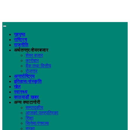
गृहपृष्ठ
राष्ट्रिय
राजनीति
अर्थतन्त्र/शेयरबजार
शेयर बजार
कारोबार
बैंक तथा वित्तीय
रोजगार
अन्तर्राष्ट्रिय
इतिहास/संस्कृति
खेल
स्वास्थ्य
काठमाडौं खबर
अन्य क्याटागोरी
सम्पादकीय
आजको पत्रपत्रिका
शिक्षा
सिनेमा/रंगमञ्च
सुरक्षा