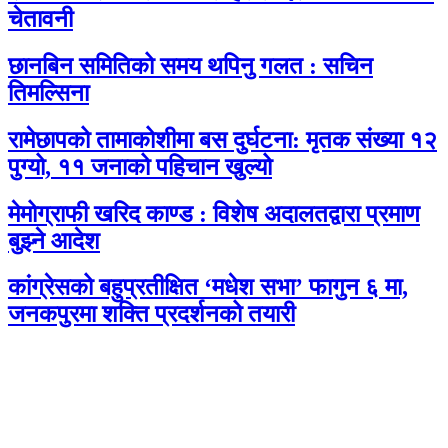
चेतावनी
छानबिन समितिको समय थपिनु गलत : सचिन
तिमल्सिना
रामेछापको तामाकोशीमा बस दुर्घटना: मृतक संख्या १२
पुग्यो, ११ जनाको पहिचान खुल्यो
मेमोग्राफी खरिद काण्ड : विशेष अदालतद्वारा प्रमाण
बुझ्ने आदेश
कांग्रेसको बहुप्रतीक्षित ‘मधेश सभा’ फागुन ६ मा,
जनकपुरमा शक्ति प्रदर्शनको तयारी