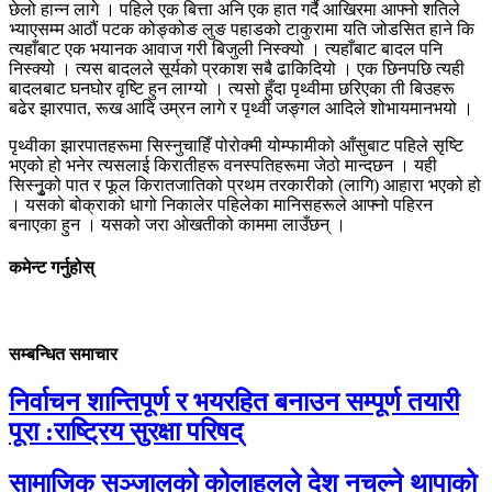
छेलो हान्न लागे । पहिले एक बित्ता अनि एक हात गर्दै आखिरमा आफ्नो शतिले
भ्याएसम्म आठौं पटक कोङ्कोङ लुङ पहाडको टाकुरामा यति जोडसित हाने कि
त्यहाँबाट एक भयानक आवाज गरी बिजुली निस्क्यो । त्यहाँबाट बादल पनि
निस्क्यो । त्यस बादलले सूर्यको प्रकाश सबै ढाकिदियो । एक छिनपछि त्यही
बादलबाट घनघोर वृष्टि हुन लाग्यो । त्यसो हुँदा पृथ्वीमा छरिएका ती बिउहरू
बढेर झारपात, रूख आदि उम्रन लागे र पृथ्वी जङ्गल आदिले शोभायमानभयो ।
पृथ्वीका झारपातहरूमा सिस्नुचाहिँ पोरोक्मी योम्फामीको आँसुबाट पहिले सृष्टि
भएको हो भनेर त्यसलाई किरातीहरू वनस्पतिहरूमा जेठो मान्दछन । यही
सिस्नृुको पात र फूल किरातजातिको प्रथम तरकारीको (लागि) आहारा भएको हो
। यसको बोक्राको धागो निकालेर पहिलेका मानिसहरूले आफ्नो पहिरन
बनाएका हुन । यसको जरा ओखतीको काममा लाउँछन् ।
कमेन्ट गर्नुहोस्
सम्बन्धित समाचार
निर्वाचन शान्तिपूर्ण र भयरहित बनाउन सम्पूर्ण तयारी
पूरा :राष्ट्रिय सुरक्षा परिषद्
सामाजिक सञ्जालको कोलाहलले देश नचल्ने थापाको