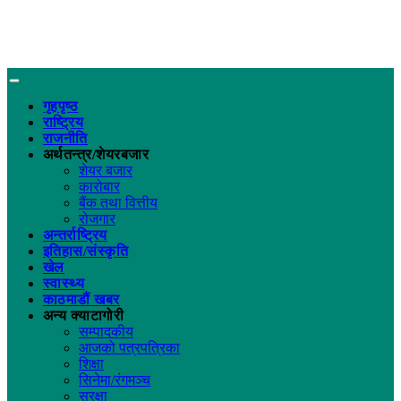
गृहपृष्ठ
राष्ट्रिय
राजनीति
अर्थतन्त्र/शेयरबजार
शेयर बजार
कारोबार
बैंक तथा वित्तीय
रोजगार
अन्तर्राष्ट्रिय
इतिहास/संस्कृति
खेल
स्वास्थ्य
काठमाडौं खबर
अन्य क्याटागोरी
सम्पादकीय
आजको पत्रपत्रिका
शिक्षा
सिनेमा/रंगमञ्च
सुरक्षा