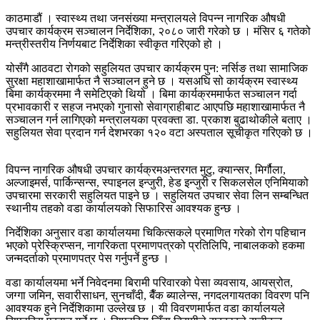
काठमाडौं ।
स्वास्थ्य तथा जनसंख्या मन्त्रालयले विपन्न नागरिक औषधी
उपचार कार्यक्रम सञ्चालन निर्देशिका
,
२०८० जारी गरेको छ । मंसिर ६ गतेको
मन्त्रीस्तरीय निर्णयबाट निर्देशिका स्वीकृत गरिएको हो ।
योसँगै आठवटा रोगको सहुलियत उपचार कार्यक्रम पुन
:
नर्सिङ तथा सामाजिक
सुरक्षा महाशाखामार्फत
नै सञ्चालन हुने छ । यसअघि सो कार्यक्रम स्वास्थ्य
बिमा कार्यक्रममा नै समेटिएको थियो । बिमा कार्यक्रममार्फत
सञ्चालन गर्दा
प्रभावकारी र सहज नभएको गुनासो सेवाग्राहीबाट आएपछि महाशाखामार्फत
नै
सञ्चालन गर्न लागिएको मन्त्रालयका प्रवक्ता डा
.
प्रकाश बुढाथोकीले बताए ।
सहुलियत सेवा प्रदान गर्न देशभरका १२० वटा अस्पताल सूचीकृत गरिएको छ ।
विपन्न नागरिक औषधी उपचार कार्यक्रमअन्तरगत मुटु
,
क्यान्सर
,
मिर्गौला
,
अल्जाइमर्स
,
पार्किन्सन्स
,
स्पाइनल इन्जुरी
,
हेड इन्जुरी र सिकलसेल एनिमियाको
उपचारमा सरकारी सहुलियत पाइने छ । सहुलियत उपचार सेवा लिन सम्बन्धित
स्थानीय तहको वडा कार्यालयको सिफारिस आवश्यक हुन्छ ।
निर्देशिका अनुसार वडा कार्यालयमा चिकित्सकले प्रमाणित गरेको रोग पहिचान
भएको प्रेस्क्रिप्सन
,
नागरिकता प्रमाणपत्रको प्रतिलिपि
,
नाबालकको हकमा
जन्मदर्ताको प्रमाणपत्र पेस गर्नुपर्ने हुन्छ ।
वडा कार्यालयमा भर्ने निवेदनमा बिरामी परिवारको पेसा व्यवसाय
,
आयस्रोत
,
जग्गा जमिन
,
सवारीसाधन
,
सुनचाँदी
,
बैँक ब्यालेन्स
,
नगदलगायतका विवरण पनि
आवश्यक हुने निर्देशिकामा उल्लेख छ । यी विवरणमार्फत
वडा कार्यालयले