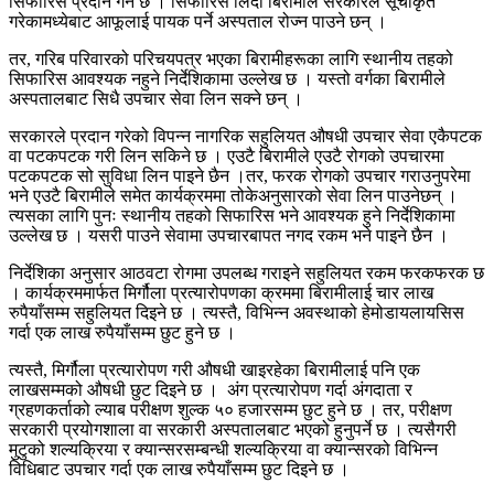
सिफारिस प्रदान गर्ने छ । सिफारिस लिँदा बिरामीले सरकारले सूचीकृत
गरेकामध्येबाट आफूलाई पायक पर्ने अस्पताल रोज्न पाउने छन् ।
तर
,
गरिब परिवारको परिचयपत्र भएका बिरामीहरूका लागि स्थानीय तहको
सिफारिस आवश्यक नहुने निर्देशिकामा उल्लेख छ । यस्तो वर्गका बिरामीले
अस्पतालबाट सिधै उपचार सेवा लिन सक्ने छन् ।
सरकारले प्रदान गरेको विपन्न नागरिक सहुलियत औषधी उपचार सेवा एकैपटक
वा पटकपटक गरी लिन सकिने छ । एउटै बिरामीले एउटै रोगको उपचारमा
पटकपटक सो सुविधा लिन पाइने छैन ।तर
,
फरक रोगको उपचार गराउनुपरेमा
भने एउटै बिरामीले समेत कार्यक्रममा तोकेअनुसारको सेवा लिन पाउनेछन् ।
त्यसका लागि पुनः स्थानीय तहको सिफारिस भने आवश्यक हुने निर्देशिकामा
उल्लेख छ । यसरी पाउने सेवामा उपचारबापत
नगद रकम भने पाइने छैन ।
निर्देशिका अनुसार आठवटा रोगमा उपलब्ध गराइने सहुलियत रकम फरकफरक छ
। कार्यक्रममार्फत
मिर्गौला प्रत्यारोपणका क्रममा बिरामीलाई चार
लाख
रुपैयाँसम्म सहुलियत दिइने छ । त्यस्तै
,
विभिन्न अवस्थाको हेमोडायलायसिस
गर्दा एक लाख रुपैयाँसम्म छुट हुने छ ।
त्यस्तै
,
मिर्गौला प्रत्यारोपण गरी औषधी खाइरहेका बिरामीलाई पनि एक
लाखसम्मको औषधी छुट दिइने छ ।
अंग प्रत्यारोपण गर्दा अंगदाता र
ग्रहणकर्ताको ल्याब परीक्षण शुल्क ५० हजारसम्म छुट हुने छ । तर
,
परीक्षण
सरकारी प्रयोगशाला वा सरकारी अस्पतालबाट भएको हुनुपर्ने छ ।
त्यसैगरी
मुटुको शल्यक्रिया र क्यान्सरसम्बन्धी
शल्यक्रिया वा क्यान्सरको विभिन्न
विधिबाट उपचार गर्दा एक लाख रुपैयाँसम्म छुट दिइने छ ।