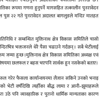
कोष मातहत ल्याउनुपर्ने अदालतको फैसलामा उल्लेख छ
।
पत्तिका रूपमा गणना हुनुपर्ने मागसहित तत्कालीन पुनरावेदन
 पुस २२ गते पुनरावेदन अदालत बागलुङले मन्दिर मातहत
तिनिधि र सम्बन्धित मुक्तिनाथ क्षेत्र विकास समितिले चासो
्दिरभित्र भक्तजनले धेरै पैसा चढाउने गर्दछन्
। सबै भेटीलाई
म जम्मा हुन्छ
।मुक्तिनाथ क्षेत्र विकास समितिका अध्यक्ष एवं
 विषयमा छलफल र बहस भएपनि सार्थक हुन नसकेको बताए।
लफल गरेर फैसला कार्यान्वयनमा लैजान सकिने उनको भनाइ
को भेटी वर्षौंदेखि त्यहीँका बौद्ध लामा र आनी
–
झुमाहरूले
ा उठे पनि व्यावहारिक र पुरानो धार्मिक मान्यताका कारण