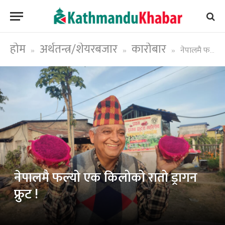
होम
अर्थतन्त्र/शेयरबजार
कारोबार
नेपालमै फल्यो एक किलोको रातो ड्रागन फ्रुट !
»
»
»
नेपालमै फल्यो एक किलोको रातो ड्रागन
फ्रुट !