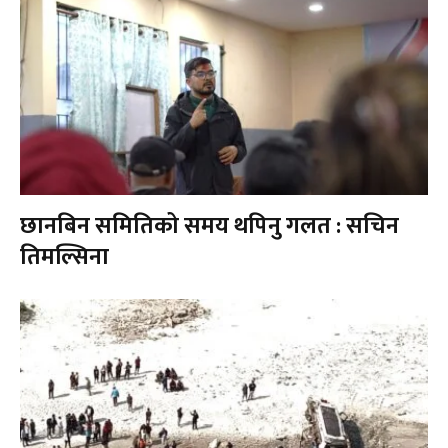
छानबिन समितिको समय थपिनु गलत : सचिन
तिमल्सिना