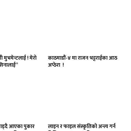
ी मुभमेन्टलाई ! मेरो
काठमाडौं-४ मा राजन भट्टराईका आठ
सिनालाई”
अप्ठेरा !
र छाड्दै आएका पुकार
लाइन र फाइल संस्कृतिको अन्त्य गर्न