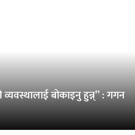
 व्यवस्थालाई बोकाइनु हुन्न्” : गगन