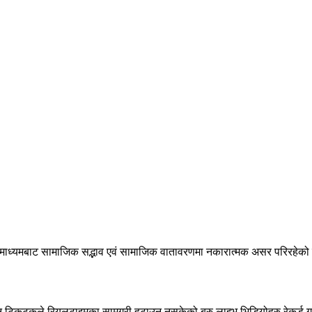
ध्यमबाट सामाजिक सद्भाव एवं सामाजिक वातावरणमा नकारात्मक असर परिरहेको न
पनि टिकटकले रियलटाइमका सामग्री हटाउन नसकेको बरु लाइभ भिडियोहरु रेकर्ड 