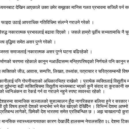
ययनबाट देखिन आएकाले उक्त उमेर समूहका मानिस गलत प्रभावमा सजिलै पर्न सक्ने 
फाइदा उठाई आपराधिक गतिविधिमा संलग्ने गराउने गरेको ।
रुद्ध नकारात्मक प्रभावलाई बढावा दिएको । जसले हाम्रो पूर्वीय सभ्यतामाथि नै चु
 वृद्धिमा समेत असर पुग्ने गरेको ।
जस्ता समाजलाई नकारात्मक असर पुग्ने घटना बढिरहेको ।
्माणको चरणमा रहेकाले कानुन नआउँदासम्म मन्त्रिपरिषद्को निर्णयले पनि कानुन स
ि व्यक्तिको जीउ
,
आवास
,
सम्पत्ति
,
लिखत
,
तथ्यांक
,
पत्राचार र चरित्रसम्बन्धी व
कानीलाई पनि गोपनीयताको अधिकारभित्र राखेको । प्रत्येक व्यक्तिलाई विद्युतीय 
वा दुईभन्दा बढी व्यक्तिबिचमा विद्युतीय माध्यमबाट भएको कुनै संवाद वा कुराकानी 
ध्वनिअंकन वा रेकर्ड गर्न वा गराउने नहुने स्पष्ट व्यवस्था रहेको ।
ने देशहरुमा सामाजिक सञ्जालको सुसञ्चालन हुँदा नागरिकहरु बलिया हुने र सरकार 
् । यी दुवै विषय हाम्रो देशको सन्दर्भमा भने मेल खाएको देखिँदैन । विभिन्न देशमा
प्रतिबन्ध लागेको
,
छिमेकी देश भारतमा समेत प्रतिबन्धित छ । अझ चाखलाग्दो कुरा
ो मानसिक स्वास्थ्यलगायतका कारण देखाउँदै हालसम्म नेपालसहित २८ देशमा टि