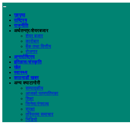
गृहपृष्ठ
राष्ट्रिय
राजनीति
अर्थतन्त्र/शेयरबजार
शेयर बजार
कारोबार
बैंक तथा वित्तीय
रोजगार
अन्तर्राष्ट्रिय
इतिहास/संस्कृति
खेल
स्वास्थ्य
काठमाडौं खबर
अन्य क्याटागोरी
सम्पादकीय
आजको पत्रपत्रिका
शिक्षा
सिनेमा/रंगमञ्च
सुरक्षा
तस्विरमा समाचार
भिडियो