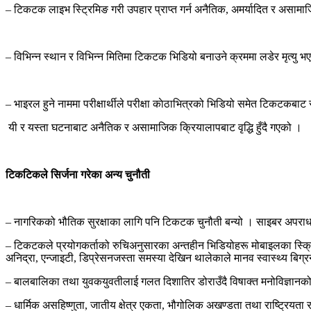
–
टिकटक लाइभ स्ट्रिमिङ गरी उपहार प्राप्त गर्न अनैतिक
,
अमर्यादित र असामा
–
विभिन्न स्थान र विभिन्न मितिमा टिकटक भिडियो बनाउने क्रममा लडेर मृत्यु
–
भाइरल हुने नाममा परीक्षार्थीले परीक्षा काेठाभित्रको भिडियो समेत टिकटकबाट
यी र यस्ता घटनाबाट अनैतिक र असामाजिक क्रियालापबाट वृद्धि हुँदै गएको ।
टिकटिकले
सिर्जना
गरेका
अन्य
चुनौती
–
नागरिकको भौतिक सुरक्षाका लागि पनि टिकटक चुनौती बन्यो । साइबर अपराध
–
टिकटकले प्रयोगकर्ताको रुचिअनुसारका अन्तहीन भिडियोहरू मोबाइलका स्क्रि
अनिद्रा
,
एन्जाइटी
,
डिप्रेसनजस्ता समस्या देखिन थालेकाले मानव स्वास्थ्य ब
–
बालबालिका तथा युवकयुवतीलाई गलत दिशातिर डोराउँदै विषाक्त मनोविज्ञानक
–
धार्मिक असहिष्णुता
,
जातीय क्षेत्र एकता
,
भौगोलिक अखण्डता तथा राष्ट्रियता र रा