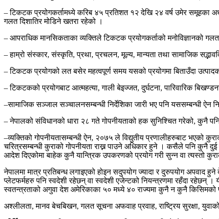
–
टिकटक प्रयोगकर्तामध्ये करिब ४५ प्रतिशत १२ देखि २४ वर्ष उमेर समूहका अध्
गलत दिशातिर मोडिने खतरा रहेको ।
–
आपराधिक मानसिकताका व्यक्तिले टिकटक प्रयोगकर्ताको मनोविज्ञानको गलत 
–
हाम्रो संस्कार
,
संस्कृति
,
प्रथा
,
प्रचलन
,
मूल्य
,
मान्यता तथा सामाजिक सद्भाववि
–
टिकटक प्रयोगको लत बसेर महत्वपूर्ण समय यसको प्रयोगमा बिताउँदा उत्पादकत्व
–
टिकटकको प्रयोगबाट आत्महत्या
,
गाली बेइज्जत
,
दुर्घटना
,
पारिवारिक बिखण्डन
–
सामाजिक सञ्जाल सञ्चालनसम्बन्धी निर्देशिका जारी भए पनि यससम्बन्धी ऐन निर
–
नेपालको संविधानको धारा २८ गते गोपनीयताको हक सुनिश्चित गरेको
,
कुनै पन
–
व्यक्तिको गोपनीयतासम्बन्धी ऐन
,
२०७५ ले विद्युतीय प्रणालीहरुबाट भएको कुरा
चरित्रसम्बन्धी कुराको गोपनीयता राख्न पाउने अधिकार हुने । कसैले पनि कुनै दुई 
आदेश दिएकोमा बाहेक कुनै यान्त्रिक उपकरणको प्रयोग गरी सुन्न वा त्यस्तो कुराको 
नेपालमा मात्र प्रतिबन्ध लगाइएको होइन सदुपयोग ज्यादा र दुरुपयोग अपवाद हु
प्लेटफर्महरु पनि स्वदेशी रहेछन् वा स्वदेशी एजेन्टको नियन्त्रणमा रहँदा रहेछन
स्वतन्त्रताको अगुवा देश अमेरिकाका ५० मध्ये ४० राज्यमा कुनै न कुनै किसिमको 
अश्लीलता
,
मानव बेचबिखन
,
गलत सूचना अफवाह प्रवाह
,
राष्ट्रिय सुरक्षा
,
युवाक