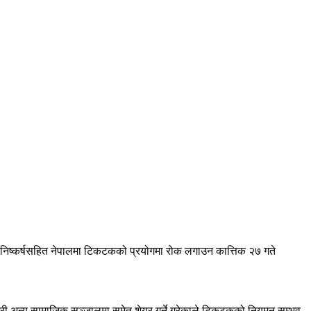
िष्कर्षसहित नेपालमा टिकटकको प्रयोगमा रोक लगाउन कात्तिक २७ गते
गरी अन्य सामाजिक सञ्जालमा समेत शेयर गर्ने गरेकाले टिकटकको नियमन सम्भव