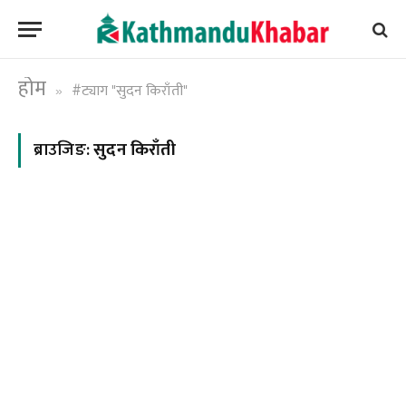
होम
#ट्याग "सुदन किराँती"
»
ब्राउजिङ:
सुदन किराँती