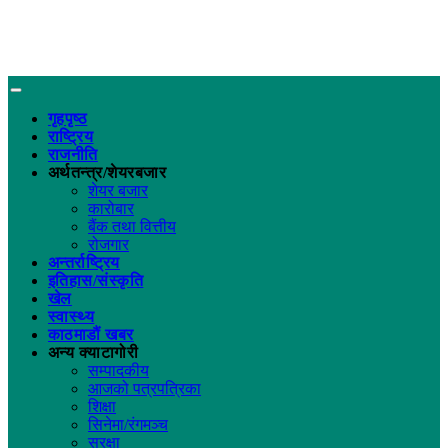
गृहपृष्ठ
राष्ट्रिय
राजनीति
अर्थतन्त्र/शेयरबजार
शेयर बजार
कारोबार
बैंक तथा वित्तीय
रोजगार
अन्तर्राष्ट्रिय
इतिहास/संस्कृति
खेल
स्वास्थ्य
काठमाडौं खबर
अन्य क्याटागोरी
सम्पादकीय
आजको पत्रपत्रिका
शिक्षा
सिनेमा/रंगमञ्च
सुरक्षा