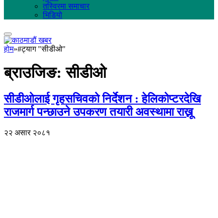
तस्विरमा समाचार
भिडियो
होम
»
#ट्याग "सीडीओ"
ब्राउजिङ:
सीडीओ
सीडीओलाई गृहसचिवको निर्देशन : हेलिकोप्टरदेखि
राजमार्ग पन्छाउने उपकरण तयारी अवस्थामा राख्नू
२२ असार २०८१