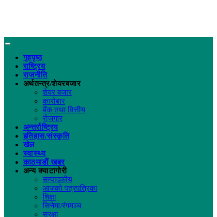
गृहपृष्ठ
राष्ट्रिय
राजनीति
अर्थतन्त्र/शेयरबजार
शेयर बजार
कारोबार
बैंक तथा वित्तीय
रोजगार
अन्तर्राष्ट्रिय
इतिहास/संस्कृति
खेल
स्वास्थ्य
काठमाडौं खबर
अन्य क्याटागोरी
सम्पादकीय
आजको पत्रपत्रिका
शिक्षा
सिनेमा/रंगमञ्च
सुरक्षा