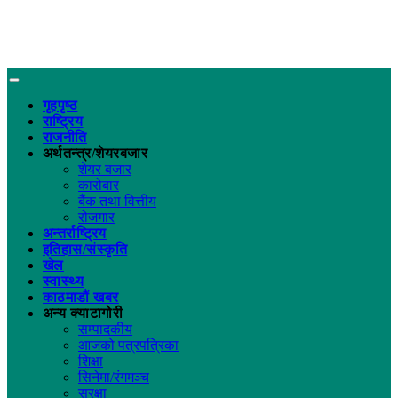
गृहपृष्ठ
राष्ट्रिय
राजनीति
अर्थतन्त्र/शेयरबजार
शेयर बजार
कारोबार
बैंक तथा वित्तीय
रोजगार
अन्तर्राष्ट्रिय
इतिहास/संस्कृति
खेल
स्वास्थ्य
काठमाडौं खबर
अन्य क्याटागोरी
सम्पादकीय
आजको पत्रपत्रिका
शिक्षा
सिनेमा/रंगमञ्च
सुरक्षा