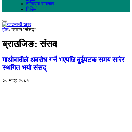
तस्विरमा समाचार
भिडियो
होम
»
#ट्याग "संसद"
ब्राउजिङ:
संसद
माओवादीले अवरोध गर्ने भएपछि दुईपटक समय सारेर
स्थगित भयो संसद्
३० भाद्र २०८१