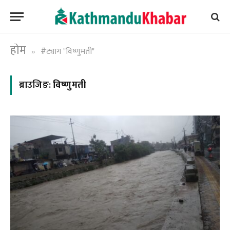
होम
#ट्याग "विष्णुमती"
»
ब्राउजिङ:
विष्णुमती